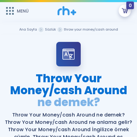
0
MENÜ
MENÜ
Üye Girişi
Ana Sayfa
Sözlük
throw your money/cash around
Online Dersler
Sepetin Şu An Boş.
Çalışma Paketleri
Remzi Hoca ile seni sınava hazırlayacak onlarca eğitim seni
bekliyor!
Kitaplar ve Kaynaklar
GİRİŞ YAP
Throw Your
Katılımcı Görüşleri
Money/cash Around
Şifremi Hatırlamıyorum
ne demek?
ÜYE DEĞİLİM
Faydalı Araçlar
Throw Your Money/cash Around ne demek?
Ücretsiz Kaynaklar
Blog
İngilizce Gramer
Throw Your Money/cash Around ne anlama gelir?
Hakkımızda
Kariyer
Sözlük
Throw Your Money/cash Around İngilizce örnek
Soru & Cevap
İletişim
cümle. Throw Your Money/cash Around eş