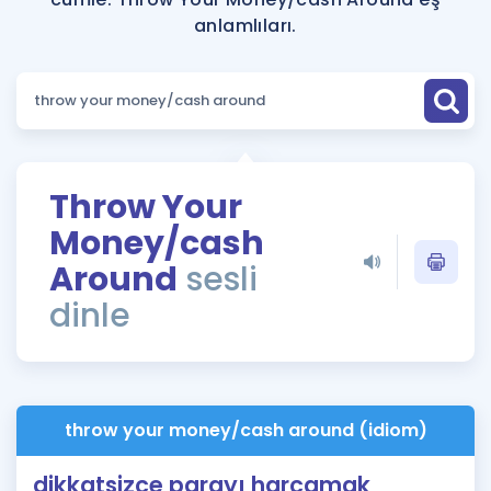
Puan Hesaplama
anlamlıları.
Rehberlik Aracı
ÖSYM Sınav Takvimi
Kampanyalar
Throw Your
Blog
Money/cash
İngilizce Gramer
Around
sesli
dinle
throw your money/cash around (idiom)
dikkatsizce parayı harcamak