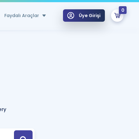
0
Faydalı Araçlar
Üye Girişi
klar
n Ücretsiz Kaynaklar
 için Özel Sözlük
Sepetin Şu An Boş.
ma
uan Hesaplama Aracı
i Hoca ile seni sınava hazırlayacak onlarca eğitim seni bekliyor!
Şifremi Hatırlamıyorum
GİRİŞ YAP
ery
azırlananlar için Öneriler
kvimi
ÜYE DEĞİLİM
arı Tek Takvimde