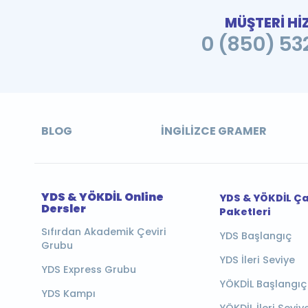
MÜŞTERİ Hİ
0 (850) 532
BLOG
İNGILIZCE GRAMER
YDS & YÖKDİL Online
YDS & YÖKDİL Ç
Dersler
Paketleri
Sıfırdan Akademik Çeviri
YDS Başlangıç
Grubu
YDS İleri Seviye
YDS Express Grubu
YÖKDİL Başlangıç
YDS Kampı