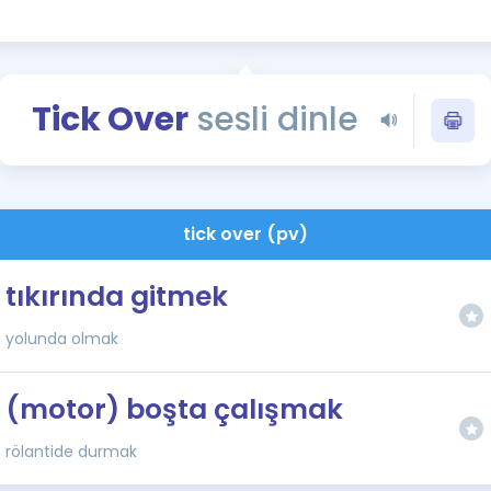
Kampanyalar
Eğitim ve Kitaplar
Blog
Tick Over
sesli dinle
YDS - YÖKDİL Tüm S
İngilizce Gram
İngilizce Gramer
tick over (pv)
tıkırında gitmek
yolunda olmak
(motor) boşta çalışmak
rölantide durmak