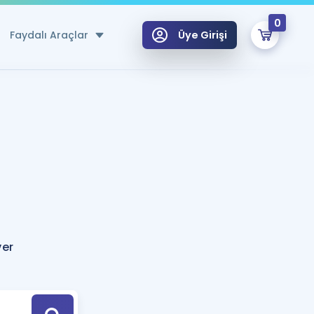
0
Faydalı Araçlar
Üye Girişi
klar
n Ücretsiz Kaynaklar
 için Özel Sözlük
Sepetin Şu An Boş.
ma
uan Hesaplama Aracı
i Hoca ile seni sınava hazırlayacak onlarca eğitim seni bekliyor!
Şifremi Hatırlamıyorum
GİRİŞ YAP
ver
azırlananlar için Öneriler
kvimi
ÜYE DEĞİLİM
arı Tek Takvimde