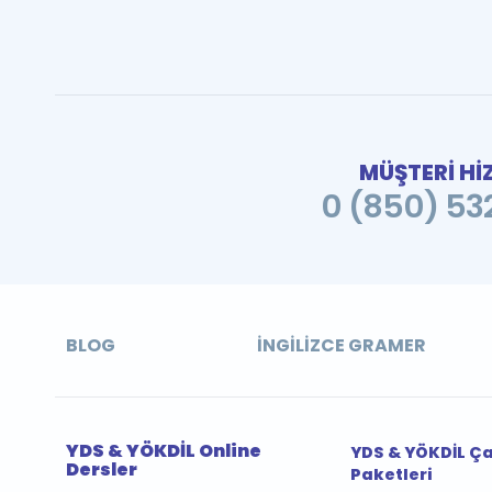
MÜŞTERİ Hİ
0 (850) 532
BLOG
İNGILIZCE GRAMER
YDS & YÖKDİL Online
YDS & YÖKDİL Ç
Dersler
Paketleri