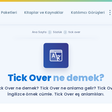
Paketleri
Kitaplar ve Kaynaklar
Katılımcı Görüşleri
Ücretsiz Kayna
Ana Sayfa
Sözlük
tick over
YDS ve YÖKDİL içi
Sözlük
İngilizce Sınavları
Puan Hesapla
Tick Over
ne demek?
YDS ve YÖKDİL P
Remz
Rehberlik Aracı
ck Over ne demek? Tick Over ne anlama gelir? Tick O
YDS ve YÖKDİL'e H
İngilizce örnek cümle. Tick Over eş anlamlıları.
ÖSYM Sınav Ta
Tüm ÖSYM Sınavl