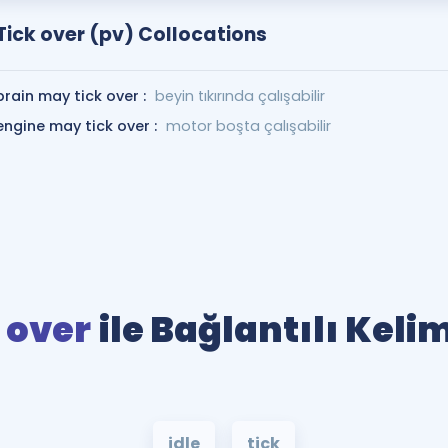
Tick over (pv) Collocations
brain may tick over :
beyin tıkırında çalışabilir
engine may tick over :
motor boşta çalışabilir
 over
ile Bağlantılı Keli
idle
tick