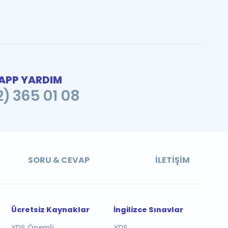
PP YARDIM
2) 365 01 08
SORU & CEVAP
İLETIŞIM
Ücretsiz Kaynaklar
İngilizce Sınavlar
YDS Önemli
YDS