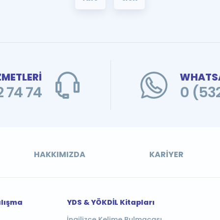
ZMETLERİ
WHATSA
 74 74
0 (53
HAKKIMIZDA
KARIYER
alışma
YDS & YÖKDİL Kitapları
İngilizce Kelime Bulmacası