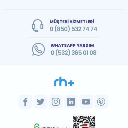
MÜŞTERİ HİZMETLERİ
0 (850) 532 74 74
WHATSAPP YARDIM
0 (532) 365 01 08