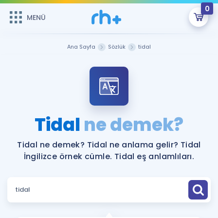
0
MENÜ
MENÜ
Üye Girişi
Ana Sayfa
Sözlük
tidal
Online Dersler
Sepetin Şu An Boş.
Çalışma Paketleri
Remzi Hoca ile seni sınava hazırlayacak onlarca eğitim seni
bekliyor!
Kitaplar ve Kaynaklar
GİRİŞ YAP
Tidal
ne demek?
Katılımcı Görüşleri
Şifremi Hatırlamıyorum
Tidal ne demek? Tidal ne anlama gelir? Tidal
İngilizce örnek cümle. Tidal eş anlamlıları.
ÜYE DEĞİLİM
Faydalı Araçlar
Ücretsiz Kaynaklar
Blog
İngilizce Gramer
Hakkımızda
Kariyer
Sözlük
Soru & Cevap
İletişim