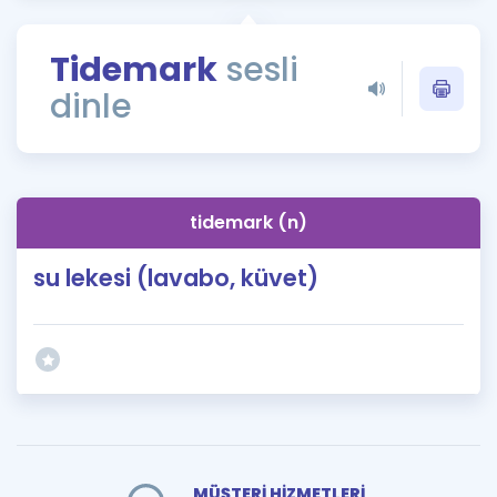
Puan Hesaplama
Tidemark
sesli
Rehberlik Aracı
dinle
ÖSYM Sınav Takvimi
Kampanyalar
Blog
tidemark (n)
İngilizce Gramer
su lekesi (lavabo, küvet)
MÜŞTERİ HİZMETLERİ