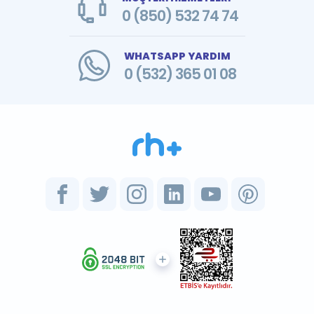
0 (850) 532 74 74
WHATSAPP YARDIM
0 (532) 365 01 08