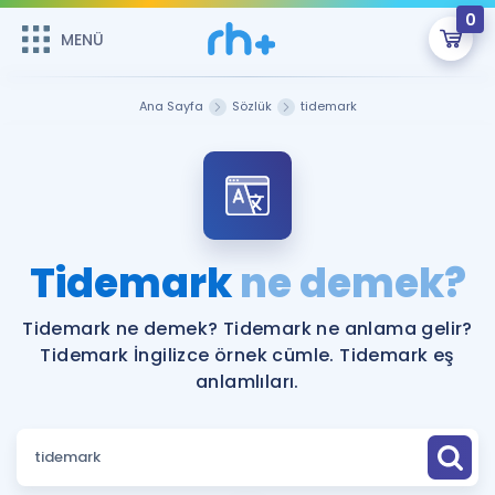
0
MENÜ
MENÜ
Üye Girişi
Ana Sayfa
Sözlük
tidemark
Online Dersler
Sepetin Şu An Boş.
Çalışma Paketleri
Remzi Hoca ile seni sınava hazırlayacak onlarca eğitim seni
bekliyor!
Kitaplar ve Kaynaklar
GİRİŞ YAP
Tidemark
ne demek?
Katılımcı Görüşleri
Şifremi Hatırlamıyorum
Tidemark ne demek? Tidemark ne anlama gelir?
Tidemark İngilizce örnek cümle. Tidemark eş
ÜYE DEĞİLİM
Faydalı Araçlar
anlamlıları.
Ücretsiz Kaynaklar
Blog
İngilizce Gramer
Hakkımızda
Kariyer
Sözlük
Soru & Cevap
İletişim