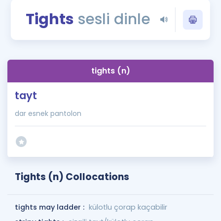
Puan Hesaplama
Tights
sesli dinle
Rehberlik Aracı
ÖSYM Sınav Takvimi
tights (n)
Kampanyalar
tayt
Blog
dar esnek pantolon
İngilizce Gramer
Tights (n) Collocations
tights may ladder :
külotlu çorap kaçabilir