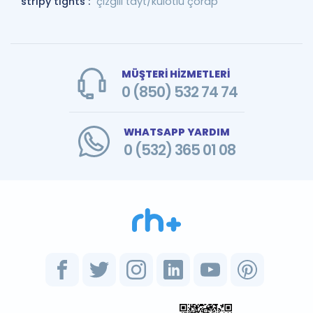
stripy tights :
çizgili tayt/külotlu çorap
MÜŞTERİ HİZMETLERİ
0 (850) 532 74 74
WHATSAPP YARDIM
0 (532) 365 01 08