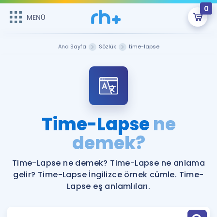
0
MENÜ
MENÜ
Üye Girişi
Ana Sayfa
Sözlük
time-lapse
Online Dersler
Sepetin Şu An Boş.
Çalışma Paketleri
Remzi Hoca ile seni sınava hazırlayacak onlarca eğitim seni
bekliyor!
Kitaplar ve Kaynaklar
GİRİŞ YAP
Time-Lapse
ne
Katılımcı Görüşleri
demek?
Şifremi Hatırlamıyorum
ÜYE DEĞİLİM
Faydalı Araçlar
Time-Lapse ne demek? Time-Lapse ne anlama
gelir? Time-Lapse İngilizce örnek cümle. Time-
Ücretsiz Kaynaklar
Blog
İngilizce Gramer
Lapse eş anlamlıları.
Hakkımızda
Kariyer
Sözlük
Soru & Cevap
İletişim