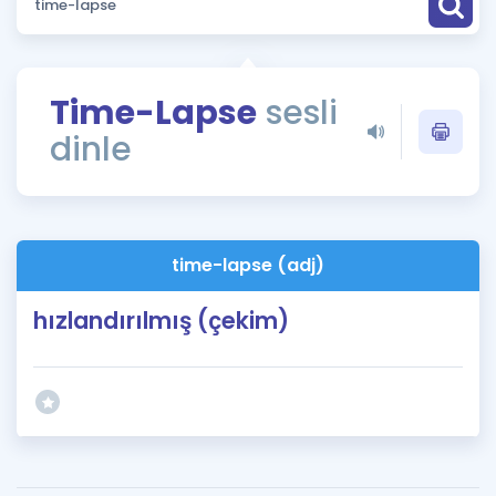
Puan Hesaplama
Rehberlik Aracı
Time-Lapse
sesli
ÖSYM Sınav Takvimi
dinle
Kampanyalar
Blog
time-lapse (adj)
İngilizce Gramer
hızlandırılmış (çekim)