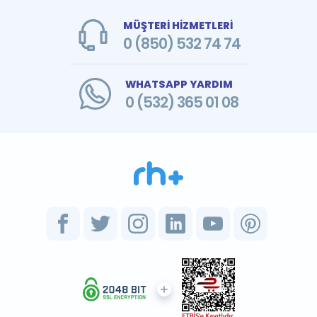
MÜŞTERİ HİZMETLERİ
0 (850) 532 74 74
WHATSAPP YARDIM
0 (532) 365 01 08