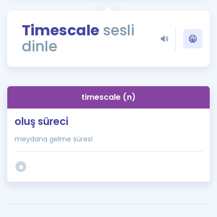
Puan Hesaplama
Timescale
sesli
Rehberlik Aracı
dinle
ÖSYM Sınav Takvimi
Kampanyalar
Blog
timescale (n)
İngilizce Gramer
oluş süreci
meydana gelme süresi