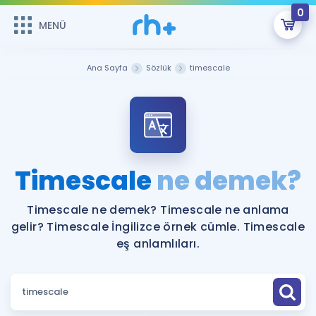
0
MENÜ
MENÜ
Üye Girişi
Ana Sayfa
Sözlük
timescale
Online Dersler
Sepetin Şu An Boş.
Çalışma Paketleri
Remzi Hoca ile seni sınava hazırlayacak onlarca eğitim seni
bekliyor!
Kitaplar ve Kaynaklar
GİRİŞ YAP
Timescale
ne demek?
Katılımcı Görüşleri
Şifremi Hatırlamıyorum
Timescale ne demek? Timescale ne anlama
gelir? Timescale İngilizce örnek cümle. Timescale
ÜYE DEĞİLİM
Faydalı Araçlar
eş anlamlıları.
Ücretsiz Kaynaklar
Blog
İngilizce Gramer
Hakkımızda
Kariyer
Sözlük
Soru & Cevap
İletişim