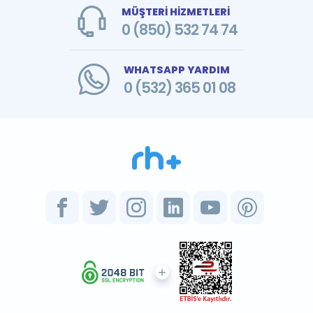
MÜŞTERİ HİZMETLERİ
0 (850) 532 74 74
WHATSAPP YARDIM
0 (532) 365 01 08