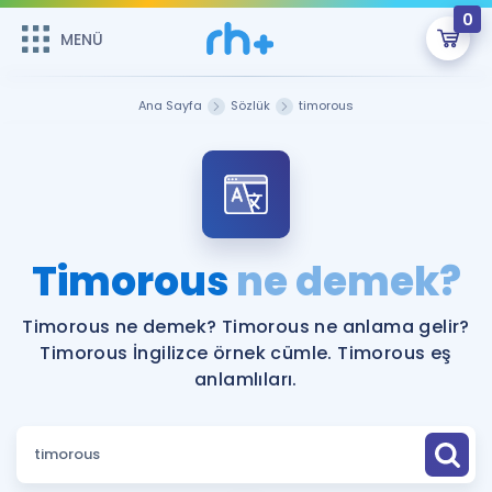
0
MENÜ
MENÜ
Üye Girişi
Ana Sayfa
Sözlük
timorous
Online Dersler
Sepetin Şu An Boş.
Çalışma Paketleri
Remzi Hoca ile seni sınava hazırlayacak onlarca eğitim seni
bekliyor!
Kitaplar ve Kaynaklar
GİRİŞ YAP
Timorous
ne demek?
Katılımcı Görüşleri
Şifremi Hatırlamıyorum
Timorous ne demek? Timorous ne anlama gelir?
Timorous İngilizce örnek cümle. Timorous eş
ÜYE DEĞİLİM
Faydalı Araçlar
anlamlıları.
Ücretsiz Kaynaklar
Blog
İngilizce Gramer
Hakkımızda
Kariyer
Sözlük
Soru & Cevap
İletişim