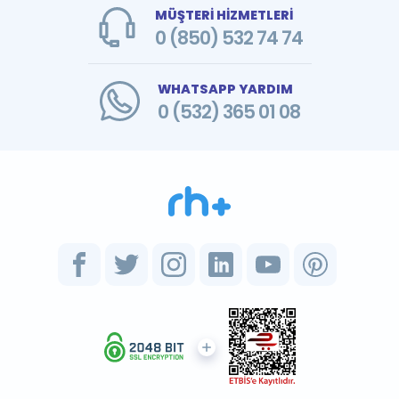
MÜŞTERİ HİZMETLERİ
0 (850) 532 74 74
WHATSAPP YARDIM
0 (532) 365 01 08