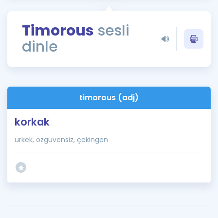
Puan Hesaplama
Timorous
sesli
Rehberlik Aracı
dinle
ÖSYM Sınav Takvimi
Kampanyalar
Blog
timorous (adj)
İngilizce Gramer
korkak
ürkek, özgüvensiz, çekingen