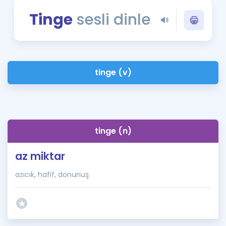
Puan Hesaplama
Tinge
sesli dinle
Rehberlik Aracı
ÖSYM Sınav Takvimi
tinge (v)
Kampanyalar
Blog
İngilizce Gramer
tinge (n)
az miktar
azıcık, hafif, donunuş