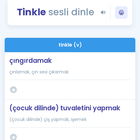
Puan Hesaplama
Tinkle
sesli dinle
Rehberlik Aracı
ÖSYM Sınav Takvimi
tinkle (v)
Kampanyalar
çıngırdamak
Blog
çınlamak, çın sesi çıkarmak
İngilizce Gramer
(çocuk dilinde) tuvaletini yapmak
(çocuk dilinde) çiş yapmak, işemek