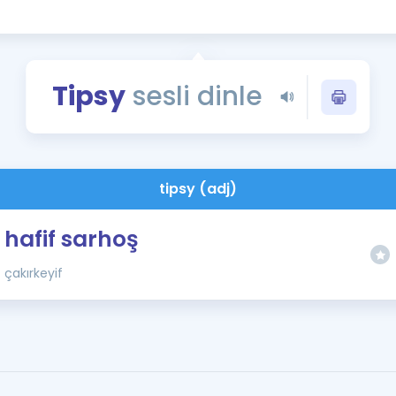
Kampanyalar
Eğitim ve Kitaplar
Blog
Tipsy
sesli dinle
YDS - YÖKDİL Tüm S
İngilizce Gram
İngilizce Gramer
tipsy (adj)
hafif sarhoş
çakırkeyif