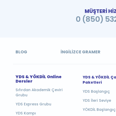
MÜŞTERİ Hİ
0 (850) 532
BLOG
İNGILIZCE GRAMER
YDS & YÖKDİL Online
YDS & YÖKDİL Ç
Dersler
Paketleri
Sıfırdan Akademik Çeviri
YDS Başlangıç
Grubu
YDS İleri Seviye
YDS Express Grubu
YÖKDİL Başlangıç
YDS Kampı