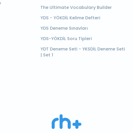
e
The Ultimate Vocabulary Builder
YDS - YÖKDİL Kelime Defteri
YDS Deneme Sınavları
YDS-YÖKDİL Soru Tipleri
YDT Deneme Seti - YKSDİL Deneme Seti
| Set 1