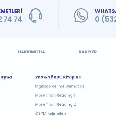
ZMETLERİ
WHATSA
 74 74
0 (53
HAKKIMIZDA
KARIYER
alışma
YDS & YÖKDİL Kitapları
İngilizce Kelime Bulmacası
More Than Reading 1
More Than Reading 2
ÖSYM Kelimeleri