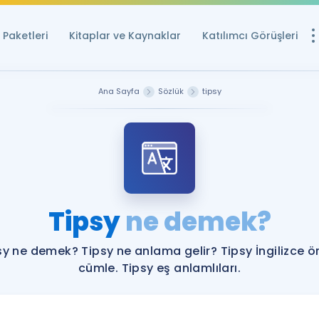
Paketleri
Kitaplar ve Kaynaklar
Katılımcı Görüşleri
Ücretsiz Kayna
Ana Sayfa
Sözlük
tipsy
YDS ve YÖKDİL içi
Sözlük
İngilizce Sınavları
Puan Hesapla
Tipsy
ne demek?
YDS ve YÖKDİL P
Remz
Rehberlik Aracı
sy ne demek? Tipsy ne anlama gelir? Tipsy İngilizce ö
YDS ve YÖKDİL'e H
cümle. Tipsy eş anlamlıları.
ÖSYM Sınav Ta
Tüm ÖSYM Sınavl