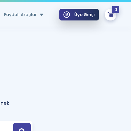
0
Faydalı Araçlar
Üye Girişi
klar
n Ücretsiz Kaynaklar
 için Özel Sözlük
Sepetin Şu An Boş.
ma
uan Hesaplama Aracı
i Hoca ile seni sınava hazırlayacak onlarca eğitim seni bekliyor!
Şifremi Hatırlamıyorum
GİRİŞ YAP
rnek
azırlananlar için Öneriler
kvimi
ÜYE DEĞİLİM
arı Tek Takvimde