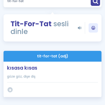
Puan Hesaplama
Rehberlik Aracı
Tit-For-Tat
sesli
ÖSYM Sınav Takvimi
dinle
Kampanyalar
Blog
tit-for-tat (adj)
İngilizce Gramer
kısasa kısas
göze göz, dişe diş