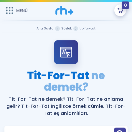
0
MENÜ
MENÜ
Üye Girişi
Ana Sayfa
Sözlük
tit-for-tat
Online Dersler
Sepetin Şu An Boş.
Çalışma Paketleri
Remzi Hoca ile seni sınava hazırlayacak onlarca eğitim seni
bekliyor!
Kitaplar ve Kaynaklar
GİRİŞ YAP
Tit-For-Tat
ne
Katılımcı Görüşleri
demek?
Şifremi Hatırlamıyorum
ÜYE DEĞİLİM
Faydalı Araçlar
Tit-For-Tat ne demek? Tit-For-Tat ne anlama
gelir? Tit-For-Tat İngilizce örnek cümle. Tit-For-
Ücretsiz Kaynaklar
Blog
İngilizce Gramer
Tat eş anlamlıları.
Hakkımızda
Kariyer
Sözlük
Soru & Cevap
İletişim