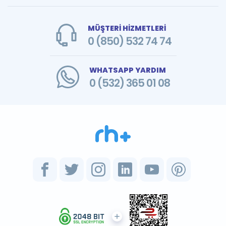
MÜŞTERİ HİZMETLERİ
0 (850) 532 74 74
WHATSAPP YARDIM
0 (532) 365 01 08