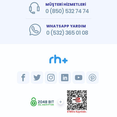
MÜŞTERİ HİZMETLERİ
0 (850) 532 74 74
WHATSAPP YARDIM
0 (532) 365 01 08