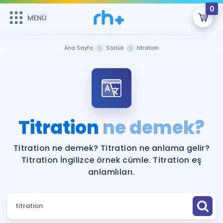
0
MENÜ
MENÜ
Üye Girişi
Ana Sayfa
Sözlük
titration
Online Dersler
Sepetin Şu An Boş.
Çalışma Paketleri
Remzi Hoca ile seni sınava hazırlayacak onlarca eğitim seni
bekliyor!
Kitaplar ve Kaynaklar
GİRİŞ YAP
Titration
ne demek?
Katılımcı Görüşleri
Şifremi Hatırlamıyorum
Titration ne demek? Titration ne anlama gelir?
Titration İngilizce örnek cümle. Titration eş
ÜYE DEĞİLİM
Faydalı Araçlar
anlamlıları.
Ücretsiz Kaynaklar
Blog
İngilizce Gramer
Hakkımızda
Kariyer
Sözlük
Soru & Cevap
İletişim