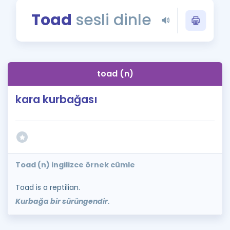
Puan Hesaplama
Toad
sesli dinle
Rehberlik Aracı
ÖSYM Sınav Takvimi
toad (n)
Kampanyalar
kara kurbağası
Blog
İngilizce Gramer
Toad (n) ingilizce örnek cümle
Toad is a reptilian.
Kurbağa bir sürüngendir.