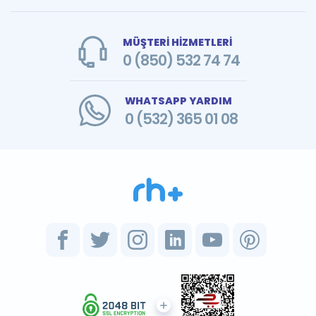
MÜŞTERİ HİZMETLERİ
0 (850) 532 74 74
WHATSAPP YARDIM
0 (532) 365 01 08