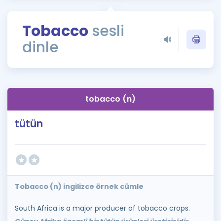
Puan Hesaplama
Tobacco
sesli
Rehberlik Aracı
dinle
ÖSYM Sınav Takvimi
Kampanyalar
Blog
tobacco (n)
İngilizce Gramer
tütün
Tobacco (n) ingilizce örnek cümle
South Africa is a major producer of tobacco crops.