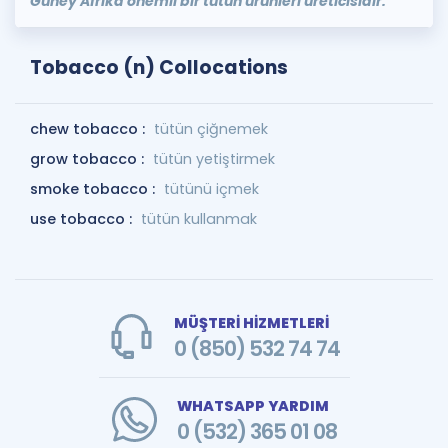
Güney Afrika önemli bir tütün ürünleri üreticisidir.
Tobacco (n) Collocations
chew tobacco :
tütün çiğnemek
grow tobacco :
tütün yetiştirmek
smoke tobacco :
tütünü içmek
use tobacco :
tütün kullanmak
MÜŞTERİ HİZMETLERİ
0 (850) 532 74 74
WHATSAPP YARDIM
0 (532) 365 01 08