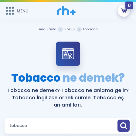
0
MENÜ
MENÜ
Üye Girişi
Ana Sayfa
Sözlük
tobacco
Online Dersler
Sepetin Şu An Boş.
Çalışma Paketleri
Remzi Hoca ile seni sınava hazırlayacak onlarca eğitim seni
bekliyor!
Kitaplar ve Kaynaklar
GİRİŞ YAP
Tobacco
ne demek?
Katılımcı Görüşleri
Şifremi Hatırlamıyorum
Tobacco ne demek? Tobacco ne anlama gelir?
Tobacco İngilizce örnek cümle. Tobacco eş
ÜYE DEĞİLİM
Faydalı Araçlar
anlamlıları.
Ücretsiz Kaynaklar
Blog
İngilizce Gramer
Hakkımızda
Kariyer
Sözlük
Soru & Cevap
İletişim