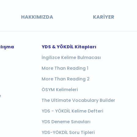
HAKKIMIZDA
KARIYER
alışma
YDS & YÖKDİL Kitapları
İngilizce Kelime Bulmacası
More Than Reading 1
More Than Reading 2
ÖSYM Kelimeleri
e
The Ultimate Vocabulary Builder
YDS - YÖKDİL Kelime Defteri
YDS Deneme Sınavları
YDS-YÖKDİL Soru Tipleri