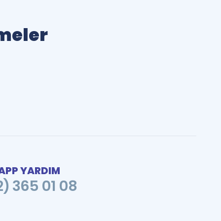
imeler
PP YARDIM
2) 365 01 08