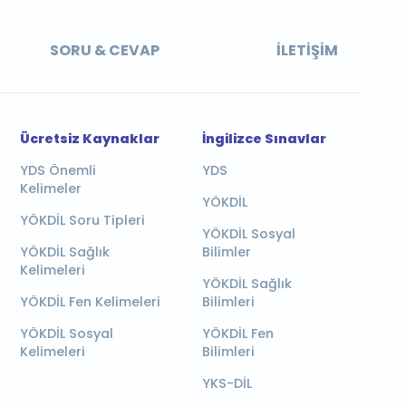
SORU & CEVAP
İLETIŞIM
Ücretsiz Kaynaklar
İngilizce Sınavlar
YDS Önemli
YDS
Kelimeler
YÖKDİL
YÖKDİL Soru Tipleri
YÖKDİL Sosyal
YÖKDİL Sağlık
Bilimler
Kelimeleri
YÖKDİL Sağlık
YÖKDİL Fen Kelimeleri
Bilimleri
YÖKDİL Sosyal
YÖKDİL Fen
Kelimeleri
Bilimleri
YKS-DİL