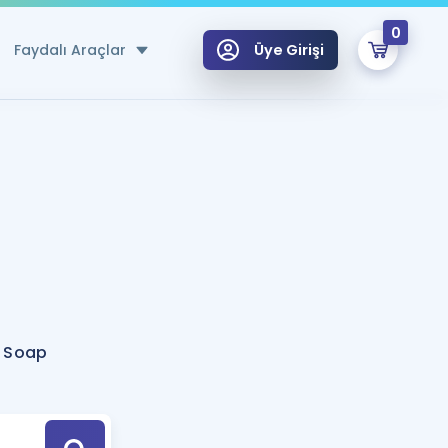
0
Faydalı Araçlar
Üye Girişi
klar
n Ücretsiz Kaynaklar
 için Özel Sözlük
Sepetin Şu An Boş.
ma
uan Hesaplama Aracı
i Hoca ile seni sınava hazırlayacak onlarca eğitim seni bekliyor!
Şifremi Hatırlamıyorum
GİRİŞ YAP
t Soap
azırlananlar için Öneriler
kvimi
ÜYE DEĞİLİM
arı Tek Takvimde