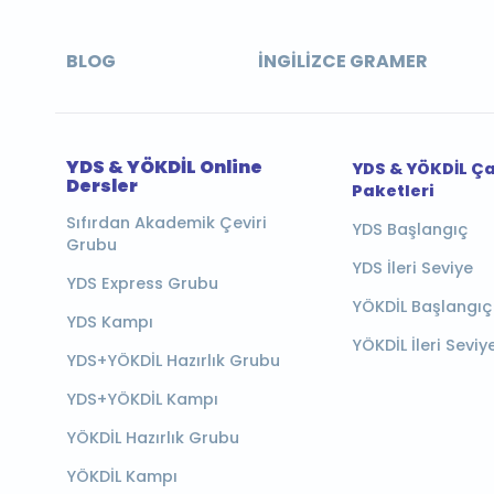
BLOG
İNGILIZCE GRAMER
YDS & YÖKDİL Online
YDS & YÖKDİL Ç
Dersler
Paketleri
Sıfırdan Akademik Çeviri
YDS Başlangıç
Grubu
YDS İleri Seviye
YDS Express Grubu
YÖKDİL Başlangıç
YDS Kampı
YÖKDİL İleri Seviy
YDS+YÖKDİL Hazırlık Grubu
YDS+YÖKDİL Kampı
YÖKDİL Hazırlık Grubu
YÖKDİL Kampı