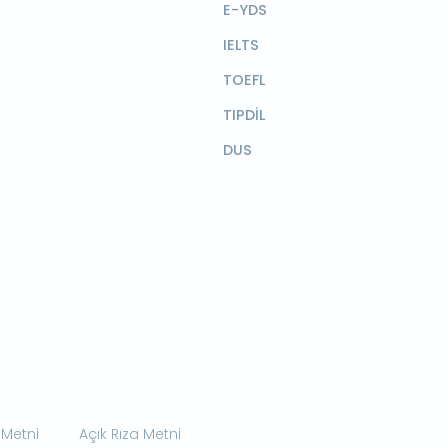
E-YDS
IELTS
TOEFL
TIPDİL
DUS
 Metni
Açık Rıza Metni