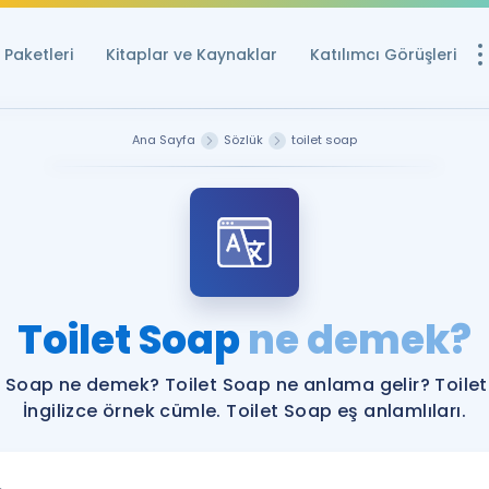
Paketleri
Kitaplar ve Kaynaklar
Katılımcı Görüşleri
Ücretsiz Kayna
Ana Sayfa
Sözlük
toilet soap
YDS ve YÖKDİL içi
Sözlük
İngilizce Sınavları
Puan Hesapla
Toilet Soap
ne demek?
YDS ve YÖKDİL P
Remz
Rehberlik Aracı
t Soap ne demek? Toilet Soap ne anlama gelir? Toile
YDS ve YÖKDİL'e H
İngilizce örnek cümle. Toilet Soap eş anlamlıları.
ÖSYM Sınav Ta
Tüm ÖSYM Sınavl