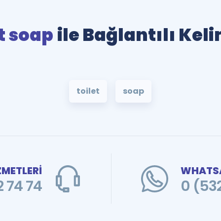
t soap
ile Bağlantılı Kel
toilet
soap
ZMETLERİ
WHATSA
 74 74
0 (53