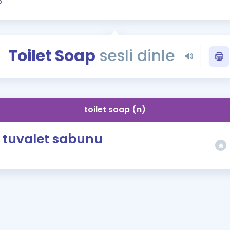
Kampanyalar
Eğitim ve Kitaplar
Blog
Toilet Soap
sesli dinle
YDS - YÖKDİL Tüm S
İngilizce Gram
İngilizce Gramer
toilet soap (n)
tuvalet sabunu