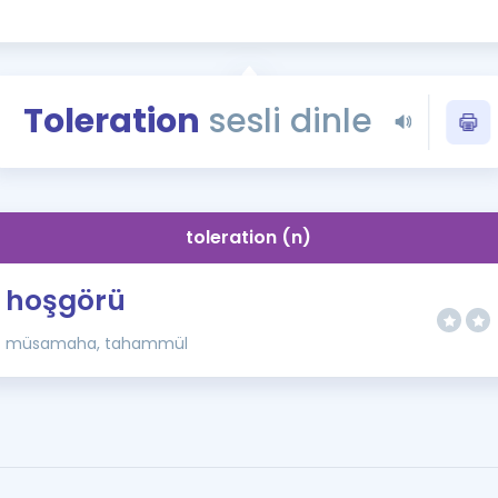
Kampanyalar
Eğitim ve Kitaplar
Blog
Toleration
sesli dinle
YDS - YÖKDİL Tüm S
İngilizce Gram
İngilizce Gramer
toleration (n)
hoşgörü
müsamaha, tahammül