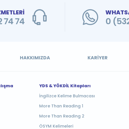
ZMETLERİ
WHATSA
 74 74
0 (53
HAKKIMIZDA
KARIYER
alışma
YDS & YÖKDİL Kitapları
İngilizce Kelime Bulmacası
More Than Reading 1
More Than Reading 2
ÖSYM Kelimeleri