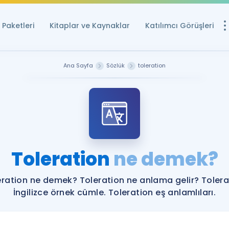
Paketleri
Kitaplar ve Kaynaklar
Katılımcı Görüşleri
Ücretsiz Kayna
Ana Sayfa
Sözlük
toleration
YDS ve YÖKDİL içi
Sözlük
İngilizce Sınavları
Puan Hesapla
Toleration
ne demek?
YDS ve YÖKDİL P
Remz
Rehberlik Aracı
eration ne demek? Toleration ne anlama gelir? Tolera
YDS ve YÖKDİL'e H
İngilizce örnek cümle. Toleration eş anlamlıları.
ÖSYM Sınav Ta
Tüm ÖSYM Sınavl