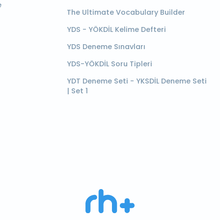
e
The Ultimate Vocabulary Builder
YDS - YÖKDİL Kelime Defteri
YDS Deneme Sınavları
YDS-YÖKDİL Soru Tipleri
YDT Deneme Seti - YKSDİL Deneme Seti
| Set 1