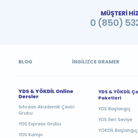
MÜŞTERİ Hİ
0 (850) 532
BLOG
İNGILIZCE GRAMER
YDS & YÖKDİL Online
YDS & YÖKDİL Ç
Dersler
Paketleri
Sıfırdan Akademik Çeviri
YDS Başlangıç
Grubu
YDS İleri Seviye
YDS Express Grubu
YÖKDİL Başlangıç
YDS Kampı