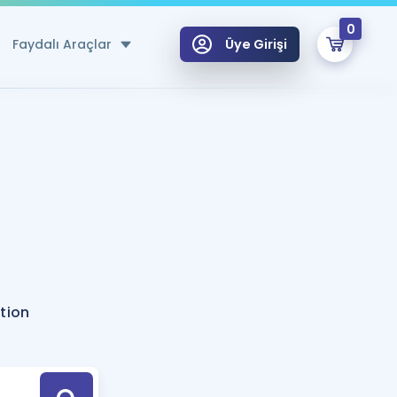
0
Faydalı Araçlar
Üye Girişi
klar
n Ücretsiz Kaynaklar
 için Özel Sözlük
Sepetin Şu An Boş.
ma
uan Hesaplama Aracı
i Hoca ile seni sınava hazırlayacak onlarca eğitim seni bekliyor!
Şifremi Hatırlamıyorum
GİRİŞ YAP
tion
azırlananlar için Öneriler
kvimi
ÜYE DEĞİLİM
arı Tek Takvimde