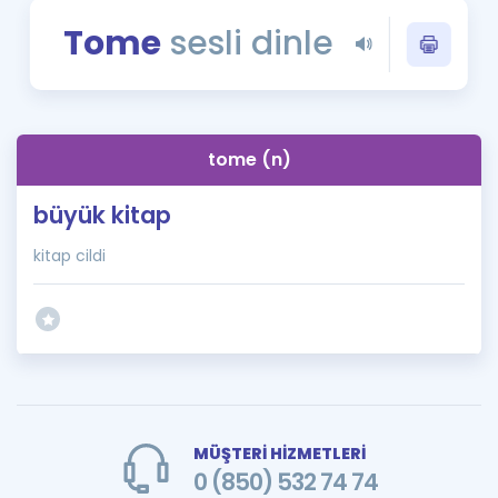
Puan Hesaplama
Tome
sesli dinle
Rehberlik Aracı
ÖSYM Sınav Takvimi
tome (n)
Kampanyalar
büyük kitap
Blog
kitap cildi
İngilizce Gramer
MÜŞTERİ HİZMETLERİ
0 (850) 532 74 74