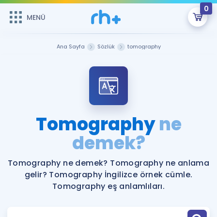
0
MENÜ
MENÜ
Üye Girişi
Ana Sayfa
Sözlük
tomography
Online Dersler
Sepetin Şu An Boş.
Çalışma Paketleri
Remzi Hoca ile seni sınava hazırlayacak onlarca eğitim seni
bekliyor!
Kitaplar ve Kaynaklar
GİRİŞ YAP
Tomography
ne
Katılımcı Görüşleri
demek?
Şifremi Hatırlamıyorum
ÜYE DEĞİLİM
Faydalı Araçlar
Tomography ne demek? Tomography ne anlama
gelir? Tomography İngilizce örnek cümle.
Ücretsiz Kaynaklar
Blog
İngilizce Gramer
Tomography eş anlamlıları.
Hakkımızda
Kariyer
Sözlük
Soru & Cevap
İletişim