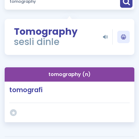
Puan Hesaplama
Rehberlik Aracı
Tomography
ÖSYM Sınav Takvimi
sesli dinle
Kampanyalar
Blog
tomography (n)
İngilizce Gramer
tomografi