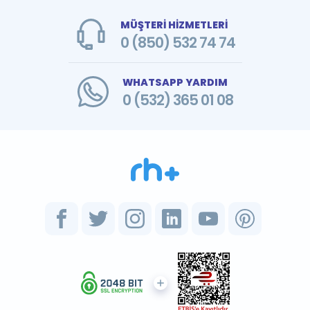
MÜŞTERİ HİZMETLERİ
0 (850) 532 74 74
WHATSAPP YARDIM
0 (532) 365 01 08