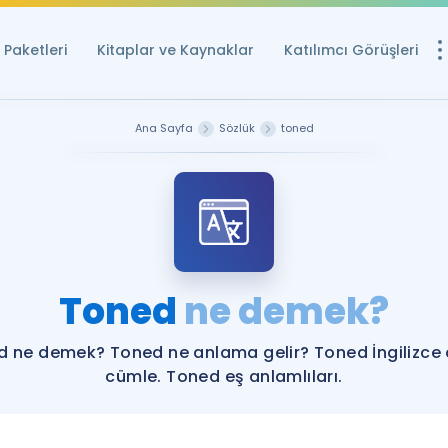
Paketleri
Kitaplar ve Kaynaklar
Katılımcı Görüşleri
Ücretsiz Kayna
Ana Sayfa
Sözlük
toned
YDS ve YÖKDİL içi
Sözlük
İngilizce Sınavları
Puan Hesapla
Toned
ne demek?
YDS ve YÖKDİL P
Remz
Rehberlik Aracı
 ne demek? Toned ne anlama gelir? Toned İngilizce
YDS ve YÖKDİL'e H
cümle. Toned eş anlamlıları.
ÖSYM Sınav Ta
Tüm ÖSYM Sınavl