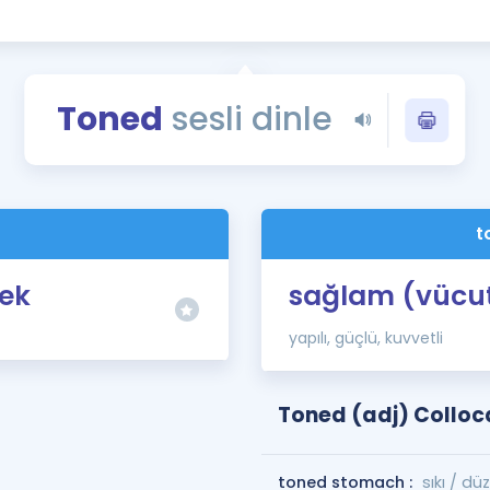
Kampanyalar
Eğitim ve Kitaplar
Blog
Toned
sesli dinle
YDS - YÖKDİL Tüm S
İngilizce Gram
İngilizce Gramer
t
ek
sağlam (vücu
yapılı, güçlü, kuvvetli
Toned (adj) Colloc
toned stomach :
sıkı / dü