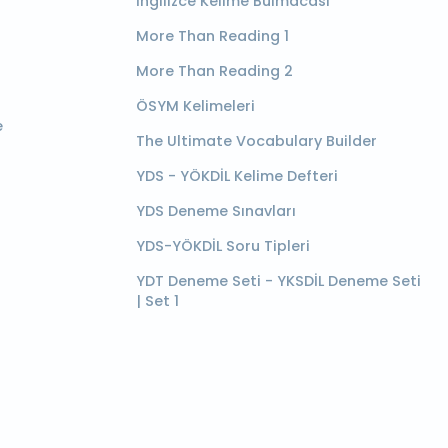
İngilizce Kelime Bulmacası
More Than Reading 1
More Than Reading 2
ÖSYM Kelimeleri
e
The Ultimate Vocabulary Builder
YDS - YÖKDİL Kelime Defteri
YDS Deneme Sınavları
YDS-YÖKDİL Soru Tipleri
YDT Deneme Seti - YKSDİL Deneme Seti
| Set 1