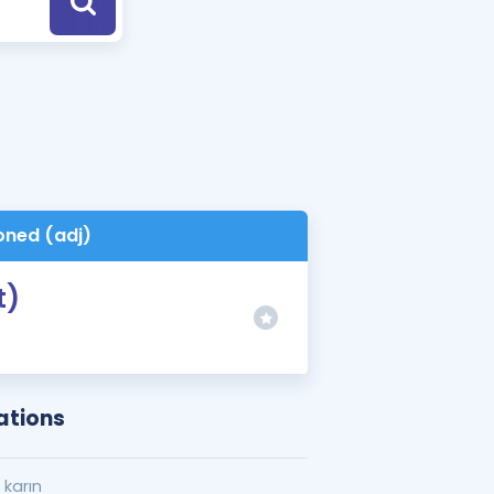
a Özel Fırsatlar
ınavlarla İlgili Haberler
er
 ve Konu Anlatımı
oned (adj)
t)
ations
z karın