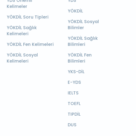
YDS Önemli
YDS
Kelimeler
YÖKDİL
YÖKDİL Soru Tipleri
YÖKDİL Sosyal
YÖKDİL Sağlık
Bilimler
Kelimeleri
YÖKDİL Sağlık
YÖKDİL Fen Kelimeleri
Bilimleri
YÖKDİL Sosyal
YÖKDİL Fen
Kelimeleri
Bilimleri
YKS-DİL
E-YDS
IELTS
TOEFL
TIPDİL
DUS