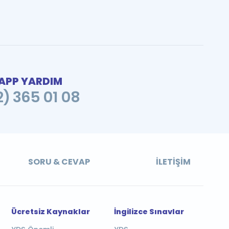
PP YARDIM
2) 365 01 08
SORU & CEVAP
İLETIŞIM
Ücretsiz Kaynaklar
İngilizce Sınavlar