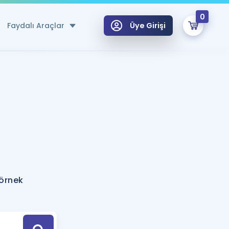
0
Faydalı Araçlar
Üye Girişi
klar
n Ücretsiz Kaynaklar
 için Özel Sözlük
Sepetin Şu An Boş.
ma
uan Hesaplama Aracı
i Hoca ile seni sınava hazırlayacak onlarca eğitim seni bekliyor!
Şifremi Hatırlamıyorum
GİRİŞ YAP
 örnek
azırlananlar için Öneriler
kvimi
ÜYE DEĞİLİM
arı Tek Takvimde