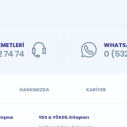
ZMETLERİ
WHATSA
 74 74
0 (53
HAKKIMIZDA
KARIYER
alışma
YDS & YÖKDİL Kitapları