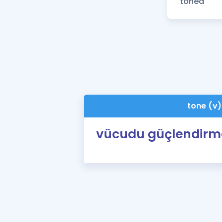
tone (v)
vücudu güçlendirm