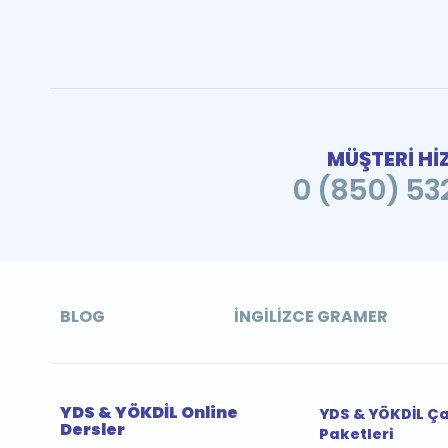
MÜŞTERİ Hİ
0 (850) 532
BLOG
İNGILIZCE GRAMER
YDS & YÖKDİL Online
YDS & YÖKDİL Ç
Dersler
Paketleri