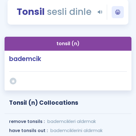
Puan Hesaplama
Tonsil
sesli dinle
Rehberlik Aracı
ÖSYM Sınav Takvimi
tonsil (n)
Kampanyalar
bademcik
Blog
İngilizce Gramer
Tonsil (n) Collocations
remove tonsils :
bademcikleri aldırmak
have tonsils out :
bademciklerini aldırmak