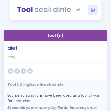
Puan Hesaplama
Tool
sesli dinle
Rehberlik Aracı
ÖSYM Sınav Takvimi
tool (n)
Kampanyalar
alet
Blog
araç
İngilizce Gramer
Tool (n) ingilizce örnek cümle
Economic sanctions have been used as a tool of war
for centuries.
Ekonomik yaptırımlar yüzyıllardır bir savaş aracı