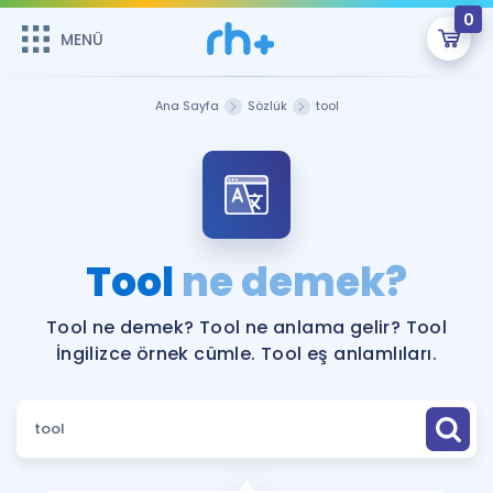
0
MENÜ
MENÜ
Üye Girişi
Ana Sayfa
Sözlük
tool
Online Dersler
Sepetin Şu An Boş.
Çalışma Paketleri
Remzi Hoca ile seni sınava hazırlayacak onlarca eğitim seni
bekliyor!
Kitaplar ve Kaynaklar
GİRİŞ YAP
Tool
ne demek?
Katılımcı Görüşleri
Şifremi Hatırlamıyorum
Tool ne demek? Tool ne anlama gelir? Tool
İngilizce örnek cümle. Tool eş anlamlıları.
ÜYE DEĞİLİM
Faydalı Araçlar
Ücretsiz Kaynaklar
Blog
İngilizce Gramer
Hakkımızda
Kariyer
Sözlük
Soru & Cevap
İletişim