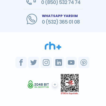
0 (850) 532 74 74
WHATSAPP YARDIM
0 (532) 365 01 08