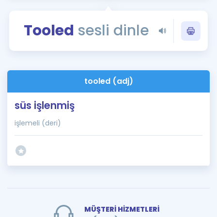
Puan Hesaplama
Tooled
sesli dinle
Rehberlik Aracı
ÖSYM Sınav Takvimi
Kampanyalar
tooled (adj)
Blog
süs işlenmiş
İngilizce Gramer
işlemeli (deri)
MÜŞTERİ HİZMETLERİ