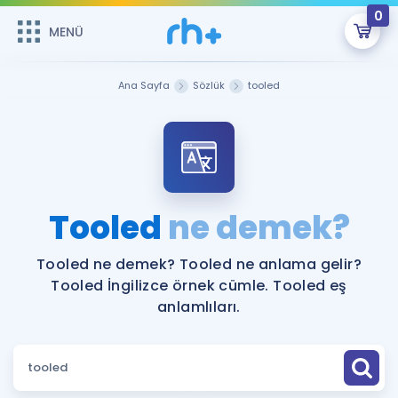
0
MENÜ
MENÜ
Üye Girişi
Ana Sayfa
Sözlük
tooled
Online Dersler
Sepetin Şu An Boş.
Çalışma Paketleri
Remzi Hoca ile seni sınava hazırlayacak onlarca eğitim seni
bekliyor!
Kitaplar ve Kaynaklar
GİRİŞ YAP
Tooled
ne demek?
Katılımcı Görüşleri
Şifremi Hatırlamıyorum
Tooled ne demek? Tooled ne anlama gelir?
Tooled İngilizce örnek cümle. Tooled eş
ÜYE DEĞİLİM
Faydalı Araçlar
anlamlıları.
Ücretsiz Kaynaklar
Blog
İngilizce Gramer
Hakkımızda
Kariyer
Sözlük
Soru & Cevap
İletişim