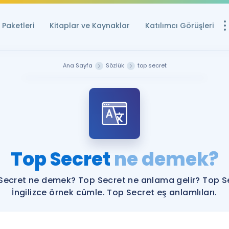
Paketleri
Kitaplar ve Kaynaklar
Katılımcı Görüşleri
Ücretsiz Kayna
Ana Sayfa
Sözlük
top secret
YDS ve YÖKDİL içi
Sözlük
İngilizce Sınavları
Puan Hesapla
Top Secret
ne demek?
YDS ve YÖKDİL P
Remz
Rehberlik Aracı
Secret ne demek? Top Secret ne anlama gelir? Top S
YDS ve YÖKDİL'e H
İngilizce örnek cümle. Top Secret eş anlamlıları.
ÖSYM Sınav Ta
Tüm ÖSYM Sınavl