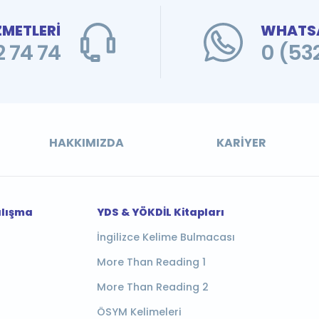
ZMETLERİ
WHATSA
 74 74
0 (53
HAKKIMIZDA
KARIYER
alışma
YDS & YÖKDİL Kitapları
İngilizce Kelime Bulmacası
More Than Reading 1
More Than Reading 2
ÖSYM Kelimeleri