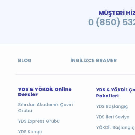
MÜŞTERİ Hİ
0 (850) 532
BLOG
İNGILIZCE GRAMER
YDS & YÖKDİL Online
YDS & YÖKDİL Ç
Dersler
Paketleri
Sıfırdan Akademik Çeviri
YDS Başlangıç
Grubu
YDS İleri Seviye
YDS Express Grubu
YÖKDİL Başlangıç
YDS Kampı