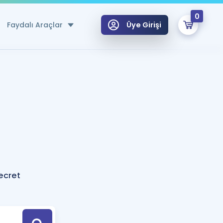
0
Faydalı Araçlar
Üye Girişi
klar
n Ücretsiz Kaynaklar
 için Özel Sözlük
Sepetin Şu An Boş.
ma
uan Hesaplama Aracı
i Hoca ile seni sınava hazırlayacak onlarca eğitim seni bekliyor!
Şifremi Hatırlamıyorum
GİRİŞ YAP
ecret
azırlananlar için Öneriler
kvimi
ÜYE DEĞİLİM
arı Tek Takvimde