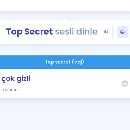
Kampanyalar
Eğitim ve Kitaplar
Blog
Top Secret
sesli dinle
YDS - YÖKDİL Tüm S
İngilizce Gram
İngilizce Gramer
top secret (adj)
çok gizli
mahrem