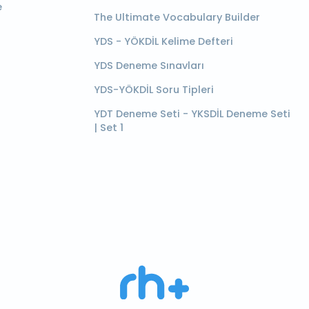
e
The Ultimate Vocabulary Builder
YDS - YÖKDİL Kelime Defteri
YDS Deneme Sınavları
YDS-YÖKDİL Soru Tipleri
YDT Deneme Seti - YKSDİL Deneme Seti
| Set 1