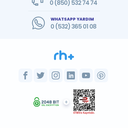
0 (850) 532 74 74
WHATSAPP YARDIM
0 (532) 365 01 08