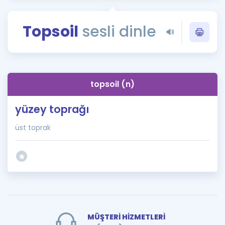
Puan Hesaplama
Topsoil
sesli dinle
Rehberlik Aracı
ÖSYM Sınav Takvimi
Kampanyalar
topsoil (n)
Blog
yüzey toprağı
İngilizce Gramer
üst toprak
MÜŞTERİ HİZMETLERİ