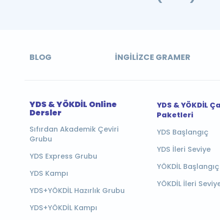
BLOG
İNGILIZCE GRAMER
YDS & YÖKDİL Online
YDS & YÖKDİL Ç
Dersler
Paketleri
Sıfırdan Akademik Çeviri
YDS Başlangıç
Grubu
YDS İleri Seviye
YDS Express Grubu
YÖKDİL Başlangıç
YDS Kampı
YÖKDİL İleri Seviy
YDS+YÖKDİL Hazırlık Grubu
YDS+YÖKDİL Kampı