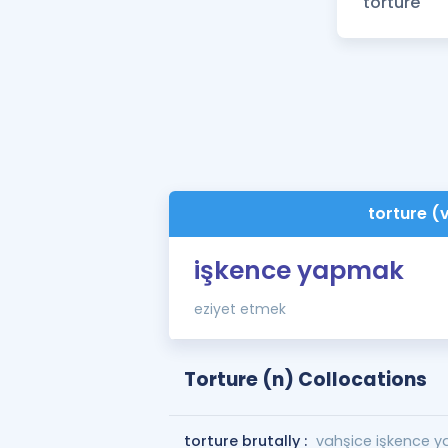
torture (
işkence yapmak
eziyet etmek
Torture (n) Collocations
torture brutally :
vahşice işkence 