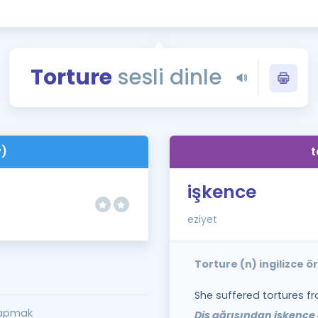
Kampanyalar
Eğitim ve Kitaplar
Blog
Torture
sesli dinle
YDS - YÖKDİL Tüm S
İngilizce Gram
İngilizce Gramer
v)
t
işkence
eziyet
Torture (n) ingilizce 
She suffered tortures f
yapmak
Diş ağrısından işkence