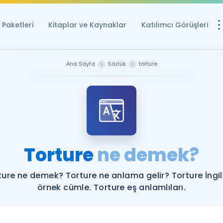
Paketleri
Kitaplar ve Kaynaklar
Katılımcı Görüşleri
Ücretsiz Kayna
Ana Sayfa
Sözlük
torture
YDS ve YÖKDİL içi
Sözlük
İngilizce Sınavları
Puan Hesapla
Torture
ne demek?
YDS ve YÖKDİL P
Remz
Rehberlik Aracı
ture ne demek? Torture ne anlama gelir? Torture İngil
YDS ve YÖKDİL'e H
örnek cümle. Torture eş anlamlıları.
ÖSYM Sınav Ta
Tüm ÖSYM Sınavl