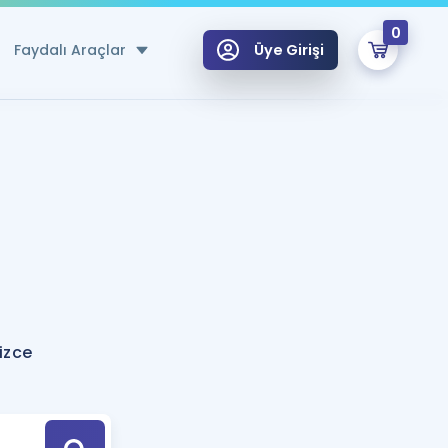
0
Faydalı Araçlar
Üye Girişi
klar
n Ücretsiz Kaynaklar
 için Özel Sözlük
Sepetin Şu An Boş.
ma
uan Hesaplama Aracı
i Hoca ile seni sınava hazırlayacak onlarca eğitim seni bekliyor!
Şifremi Hatırlamıyorum
GİRİŞ YAP
izce
azırlananlar için Öneriler
kvimi
ÜYE DEĞİLİM
arı Tek Takvimde