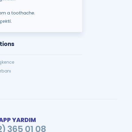
rom a toothache.
çekti.
tions
işkence
rbanı
PP YARDIM
2) 365 01 08