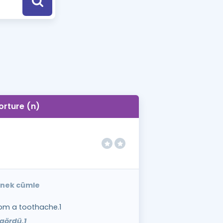
a Özel Fırsatlar
ınavlarla İlgili Haberler
er
 ve Konu Anlatımı
orture (n)
örnek cümle
rom a toothache.1
 gördü.1