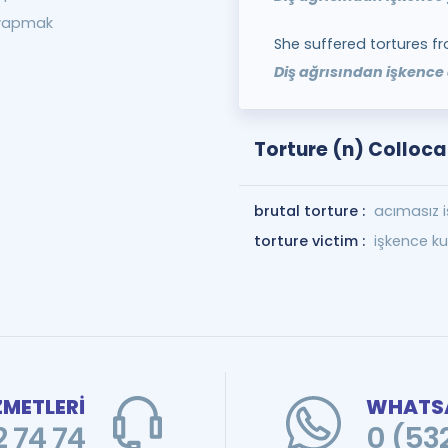
 yapmak
She suffered tortures f
Diş ağrısından işkence 
Torture (n) Colloca
brutal torture :
acımasız 
torture victim :
işkence ku
ZMETLERİ
WHATSA
 74 74
0 (53