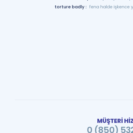
torture badly :
fena halde işkence
MÜŞTERİ Hİ
0 (850) 532