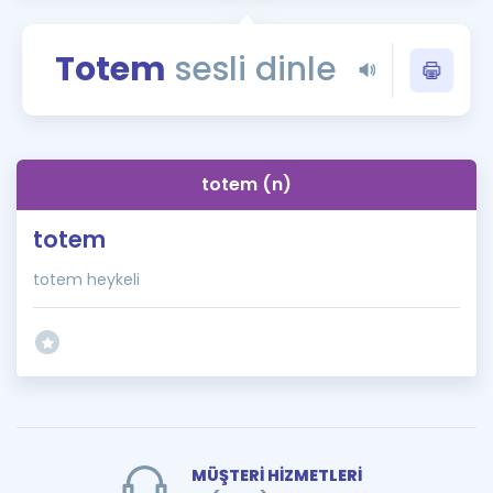
Puan Hesaplama
Totem
sesli dinle
Rehberlik Aracı
ÖSYM Sınav Takvimi
Kampanyalar
totem (n)
Blog
totem
İngilizce Gramer
totem heykeli
MÜŞTERİ HİZMETLERİ