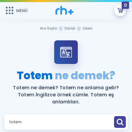
0
MENÜ
MENÜ
Üye Girişi
Ana Sayfa
Sözlük
totem
Online Dersler
Sepetin Şu An Boş.
Çalışma Paketleri
Remzi Hoca ile seni sınava hazırlayacak onlarca eğitim seni
bekliyor!
Kitaplar ve Kaynaklar
GİRİŞ YAP
Totem
ne demek?
Katılımcı Görüşleri
Şifremi Hatırlamıyorum
Totem ne demek? Totem ne anlama gelir?
Totem İngilizce örnek cümle. Totem eş
ÜYE DEĞİLİM
Faydalı Araçlar
anlamlıları.
Ücretsiz Kaynaklar
Blog
İngilizce Gramer
Hakkımızda
Kariyer
Sözlük
Soru & Cevap
İletişim