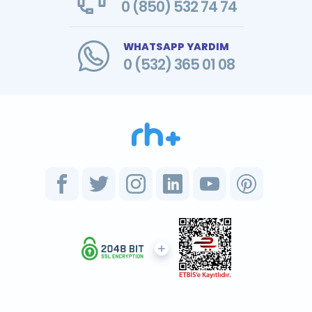
0 (850) 532 74 74
WHATSAPP YARDIM
0 (532) 365 01 08