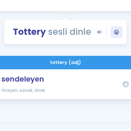
Kampanyalar
Eğitim ve Kitaplar
Blog
Tottery
sesli dinle
YDS - YÖKDİL Tüm S
İngilizce Gram
İngilizce Gramer
tottery (adj)
sendeleyen
titreyen, sarsak, titrek