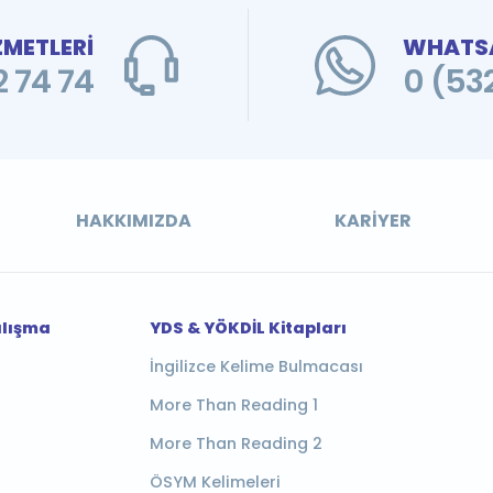
ZMETLERİ
WHATSA
 74 74
0 (53
HAKKIMIZDA
KARIYER
alışma
YDS & YÖKDİL Kitapları
İngilizce Kelime Bulmacası
More Than Reading 1
More Than Reading 2
ÖSYM Kelimeleri