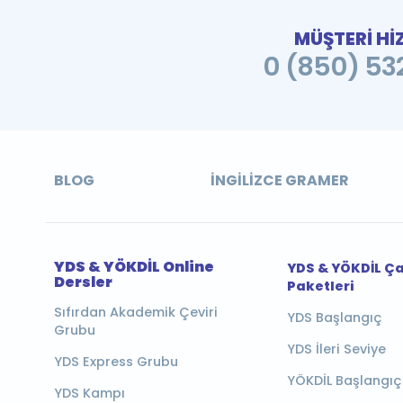
MÜŞTERİ Hİ
0 (850) 532
BLOG
İNGILIZCE GRAMER
YDS & YÖKDİL Online
YDS & YÖKDİL Ç
Dersler
Paketleri
Sıfırdan Akademik Çeviri
YDS Başlangıç
Grubu
YDS İleri Seviye
YDS Express Grubu
YÖKDİL Başlangıç
YDS Kampı