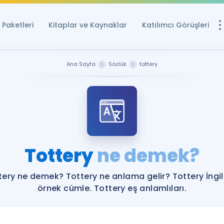
Paketleri
Kitaplar ve Kaynaklar
Katılımcı Görüşleri
Ücretsiz Kayna
Ana Sayfa
Sözlük
tottery
YDS ve YÖKDİL içi
Sözlük
İngilizce Sınavları
Puan Hesapla
Tottery
ne demek?
YDS ve YÖKDİL P
Remz
Rehberlik Aracı
tery ne demek? Tottery ne anlama gelir? Tottery İngil
YDS ve YÖKDİL'e H
örnek cümle. Tottery eş anlamlıları.
ÖSYM Sınav Ta
Tüm ÖSYM Sınavl