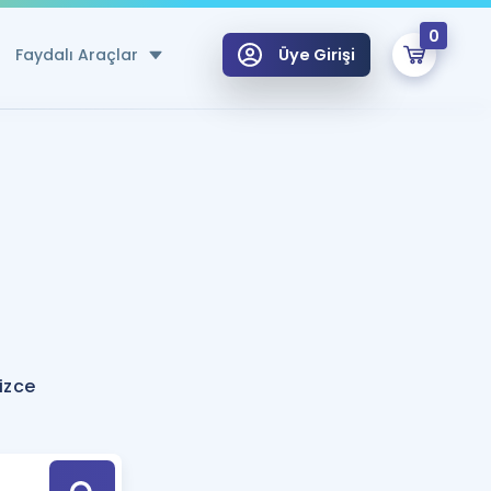
0
Faydalı Araçlar
Üye Girişi
klar
n Ücretsiz Kaynaklar
 için Özel Sözlük
Sepetin Şu An Boş.
ma
uan Hesaplama Aracı
i Hoca ile seni sınava hazırlayacak onlarca eğitim seni bekliyor!
Şifremi Hatırlamıyorum
GİRİŞ YAP
izce
azırlananlar için Öneriler
kvimi
ÜYE DEĞİLİM
arı Tek Takvimde