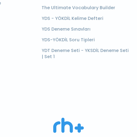
e
The Ultimate Vocabulary Builder
YDS - YÖKDİL Kelime Defteri
YDS Deneme Sınavları
YDS-YÖKDİL Soru Tipleri
YDT Deneme Seti - YKSDİL Deneme Seti
| Set 1