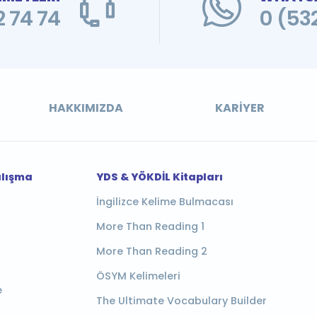
 74 74
0 (53
HAKKIMIZDA
KARIYER
alışma
YDS & YÖKDİL Kitapları
İngilizce Kelime Bulmacası
More Than Reading 1
More Than Reading 2
ÖSYM Kelimeleri
e
The Ultimate Vocabulary Builder