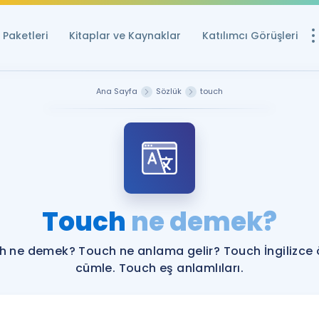
Paketleri
Kitaplar ve Kaynaklar
Katılımcı Görüşleri
Ücretsiz Kayna
Ana Sayfa
Sözlük
touch
YDS ve YÖKDİL içi
Sözlük
İngilizce Sınavları
Puan Hesapla
Touch
ne demek?
YDS ve YÖKDİL P
Remz
Rehberlik Aracı
h ne demek? Touch ne anlama gelir? Touch İngilizce 
YDS ve YÖKDİL'e H
cümle. Touch eş anlamlıları.
ÖSYM Sınav Ta
Tüm ÖSYM Sınavl