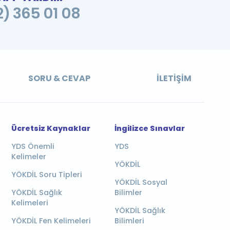
2) 365 01 08
SORU & CEVAP
İLETIŞIM
Ücretsiz Kaynaklar
İngilizce Sınavlar
YDS Önemli
YDS
Kelimeler
YÖKDİL
YÖKDİL Soru Tipleri
YÖKDİL Sosyal
YÖKDİL Sağlık
Bilimler
Kelimeleri
YÖKDİL Sağlık
YÖKDİL Fen Kelimeleri
Bilimleri