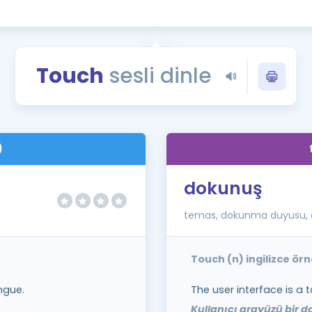
Kampanyalar
Eğitim ve Kitaplar
Blog
Touch
sesli dinle
YDS - YÖKDİL Tüm S
İngilizce Gram
İngilizce Gramer
)
dokunuş
temas, dokunma duyusu,
Touch (n) ingilizce ör
ngue.
The user interface is a 
Kullanıcı arayüzü bir 