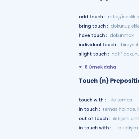
add touch :
rötuş/incelik
bring touch :
dokunuş ek
have touch :
dokunmak
individual touch :
bireyse
slight touch :
hafif dokun
6 Örnek daha
Touch (n) Prepositi
touch with :
...ile temas
in touch :
temas halinde, i
out of touch :
iletişimi o
in touch with :
...ile iletiş