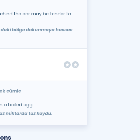
ehind the ear may be tender to
ndaki bölge dokunmaya hassas
nek cümle
n a boiled egg.
z miktarda tuz koydu.
ions