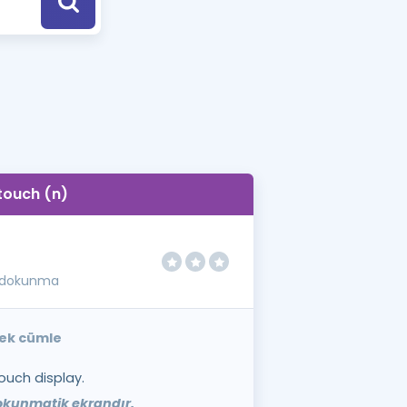
a Özel Fırsatlar
ınavlarla İlgili Haberler
er
 ve Konu Anlatımı
touch (n)
 dokunma
nek cümle
touch display.
dokunmatik ekrandır.