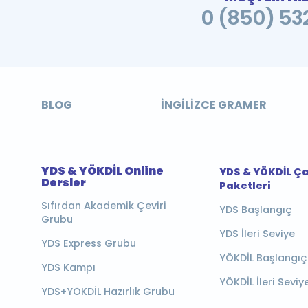
0 (850) 532
BLOG
İNGILIZCE GRAMER
YDS & YÖKDİL Online
YDS & YÖKDİL Ç
Dersler
Paketleri
Sıfırdan Akademik Çeviri
YDS Başlangıç
Grubu
YDS İleri Seviye
YDS Express Grubu
YÖKDİL Başlangıç
YDS Kampı
YÖKDİL İleri Seviy
YDS+YÖKDİL Hazırlık Grubu