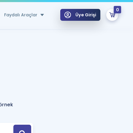
0
Faydalı Araçlar
Üye Girişi
klar
n Ücretsiz Kaynaklar
 için Özel Sözlük
Sepetin Şu An Boş.
ma
uan Hesaplama Aracı
i Hoca ile seni sınava hazırlayacak onlarca eğitim seni bekliyor!
Şifremi Hatırlamıyorum
GİRİŞ YAP
örnek
azırlananlar için Öneriler
kvimi
ÜYE DEĞİLİM
arı Tek Takvimde