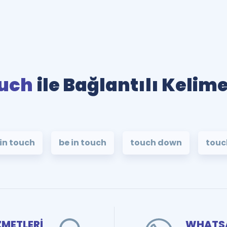
uch
ile Bağlantılı Kelime
 in touch
be in touch
touch down
touc
ZMETLERİ
WHATSA