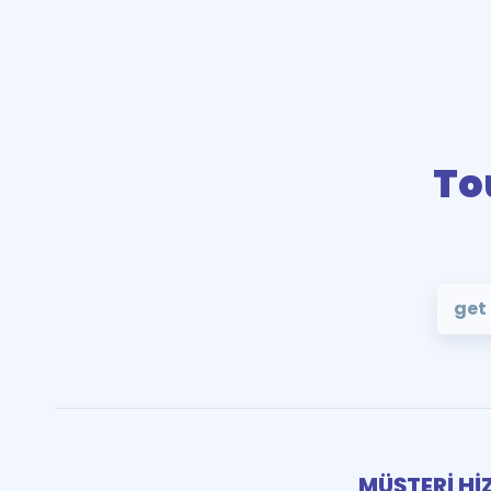
To
get
MÜŞTERİ Hİ