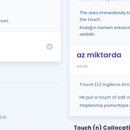
The area immediately b
the touch.
rum.
Kulağın hemen arkası
olabilir.
az miktarda
azıcık
Touch (n) ingilizce ör
He put a touch of salt o
Haşlanmış yumurtaya a
ilir
Touch (n) Collocat