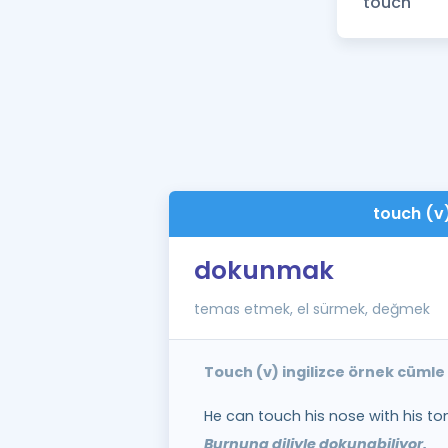
touch (v
dokunmak
temas etmek, el sürmek, değmek
Touch (v) ingilizce örnek cümle
He can touch his nose with his to
Burnuna diliyle dokunabiliyor.