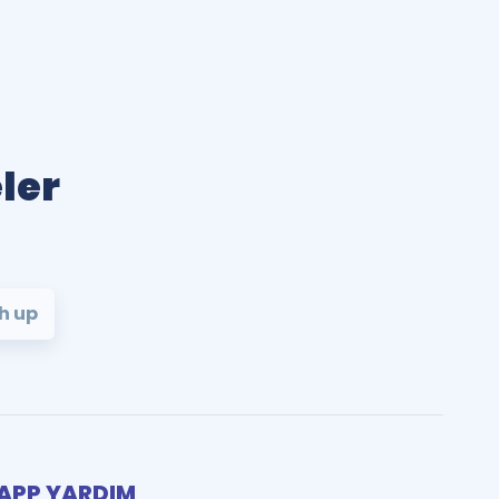
ler
h up
PP YARDIM