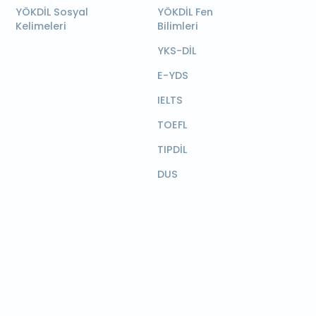
YÖKDİL Sosyal
YÖKDİL Fen
Kelimeleri
Bilimleri
YKS-DİL
E-YDS
IELTS
TOEFL
TIPDİL
DUS