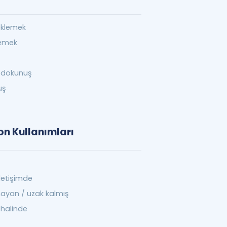
 eklemek
lemek
l dokunuş
uş
on Kullanımları
letişimde
lmayan / uzak kalmış
im halinde