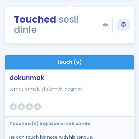
Puan Hesaplama
Touched
sesli
Rehberlik Aracı
dinle
ÖSYM Sınav Takvimi
Kampanyalar
Blog
touch (v)
İngilizce Gramer
dokunmak
temas etmek, el sürmek, değmek
Touched (v) ingilizce örnek cümle
He can touch his nose with his tongue.