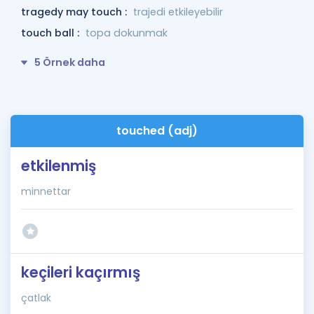
tragedy may touch :
trajedi etkileyebilir
touch ball :
topa dokunmak
5 Örnek daha
touched (adj)
etkilenmiş
minnettar
keçileri kaçırmış
çatlak