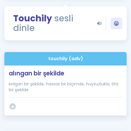
Puan Hesaplama
Touchily
sesli
Rehberlik Aracı
dinle
ÖSYM Sınav Takvimi
Kampanyalar
Blog
touchily (adv)
İngilizce Gramer
alıngan bir şekilde
kırılgan bir şekilde, hassas bir biçimde, huysuzlukla, titiz
bir şekilde