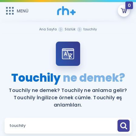
0
MENÜ
MENÜ
Üye Girişi
Ana Sayfa
Sözlük
touchily
Online Dersler
Sepetin Şu An Boş.
Çalışma Paketleri
Remzi Hoca ile seni sınava hazırlayacak onlarca eğitim seni
bekliyor!
Kitaplar ve Kaynaklar
GİRİŞ YAP
Touchily
ne demek?
Katılımcı Görüşleri
Şifremi Hatırlamıyorum
Touchily ne demek? Touchily ne anlama gelir?
Touchily İngilizce örnek cümle. Touchily eş
ÜYE DEĞİLİM
Faydalı Araçlar
anlamlıları.
Ücretsiz Kaynaklar
Blog
İngilizce Gramer
Hakkımızda
Kariyer
Sözlük
Soru & Cevap
İletişim