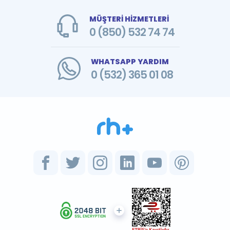
MÜŞTERİ HİZMETLERİ
0 (850) 532 74 74
WHATSAPP YARDIM
0 (532) 365 01 08