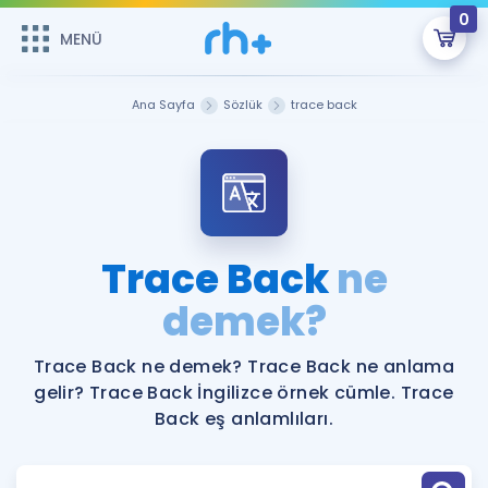
0
MENÜ
MENÜ
Üye Girişi
Ana Sayfa
Sözlük
trace back
Online Dersler
Sepetin Şu An Boş.
Çalışma Paketleri
Remzi Hoca ile seni sınava hazırlayacak onlarca eğitim seni
bekliyor!
Kitaplar ve Kaynaklar
GİRİŞ YAP
Trace Back
ne
Katılımcı Görüşleri
demek?
Şifremi Hatırlamıyorum
ÜYE DEĞİLİM
Faydalı Araçlar
Trace Back ne demek? Trace Back ne anlama
gelir? Trace Back İngilizce örnek cümle. Trace
Ücretsiz Kaynaklar
Blog
İngilizce Gramer
Back eş anlamlıları.
Hakkımızda
Kariyer
Sözlük
Soru & Cevap
İletişim