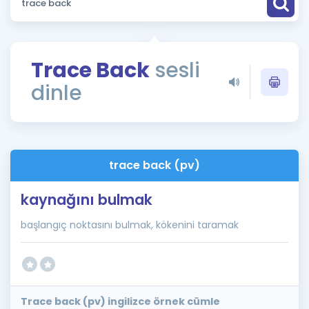
Puan Hesaplama
Rehberlik Aracı
Trace Back
sesli
ÖSYM Sınav Takvimi
dinle
Kampanyalar
Blog
trace back (pv)
İngilizce Gramer
kaynağını bulmak
başlangıç noktasını bulmak, kökenini taramak
Trace back (pv) ingilizce örnek cümle