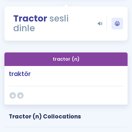
Puan Hesaplama
Tractor
sesli
Rehberlik Aracı
dinle
ÖSYM Sınav Takvimi
Kampanyalar
Blog
tractor (n)
İngilizce Gramer
traktör
Tractor (n) Collocations