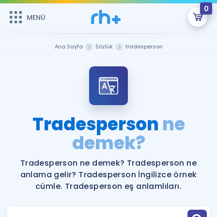
0
MENÜ
MENÜ
Üye Girişi
Ana Sayfa
Sözlük
tradesperson
Online Dersler
Sepetin Şu An Boş.
Çalışma Paketleri
Remzi Hoca ile seni sınava hazırlayacak onlarca eğitim seni
bekliyor!
Kitaplar ve Kaynaklar
GİRİŞ YAP
Tradesperson
ne
Katılımcı Görüşleri
demek?
Şifremi Hatırlamıyorum
ÜYE DEĞİLİM
Faydalı Araçlar
Tradesperson ne demek? Tradesperson ne
anlama gelir? Tradesperson İngilizce örnek
Ücretsiz Kaynaklar
Blog
İngilizce Gramer
cümle. Tradesperson eş anlamlıları.
Hakkımızda
Kariyer
Sözlük
Soru & Cevap
İletişim