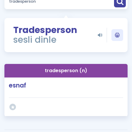
Puan Hesaplama
Rehberlik Aracı
Tradesperson
ÖSYM Sınav Takvimi
sesli dinle
Kampanyalar
Blog
tradesperson (n)
İngilizce Gramer
esnaf