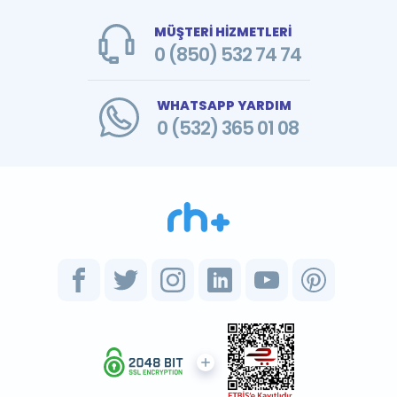
MÜŞTERİ HİZMETLERİ
0 (850) 532 74 74
WHATSAPP YARDIM
0 (532) 365 01 08