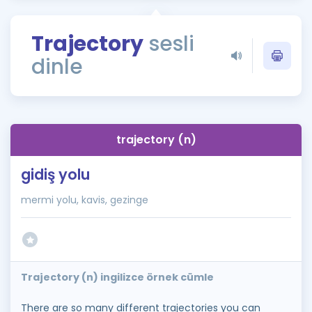
Puan Hesaplama
Trajectory
sesli
Rehberlik Aracı
dinle
ÖSYM Sınav Takvimi
Kampanyalar
Blog
trajectory (n)
İngilizce Gramer
gidiş yolu
mermi yolu, kavis, gezinge
Trajectory (n) ingilizce örnek cümle
There are so many different trajectories you can