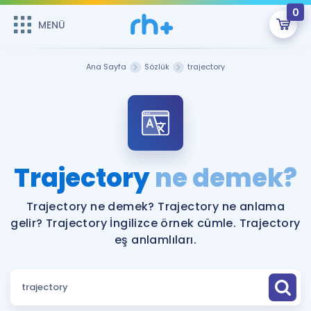
0
MENÜ
MENÜ
Üye Girişi
Ana Sayfa
Sözlük
trajectory
Online Dersler
Sepetin Şu An Boş.
Çalışma Paketleri
Remzi Hoca ile seni sınava hazırlayacak onlarca eğitim seni
bekliyor!
Kitaplar ve Kaynaklar
GİRİŞ YAP
Trajectory
ne demek?
Katılımcı Görüşleri
Şifremi Hatırlamıyorum
Trajectory ne demek? Trajectory ne anlama
gelir? Trajectory İngilizce örnek cümle. Trajectory
ÜYE DEĞİLİM
Faydalı Araçlar
eş anlamlıları.
Ücretsiz Kaynaklar
Blog
İngilizce Gramer
Hakkımızda
Kariyer
Sözlük
Soru & Cevap
İletişim