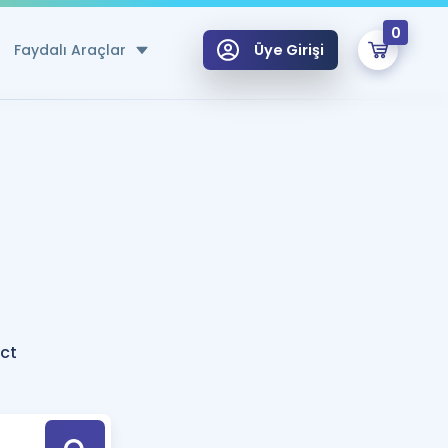
0
Faydalı Araçlar
Üye Girişi
klar
n Ücretsiz Kaynaklar
 için Özel Sözlük
Sepetin Şu An Boş.
ma
uan Hesaplama Aracı
i Hoca ile seni sınava hazırlayacak onlarca eğitim seni bekliyor!
Şifremi Hatırlamıyorum
GİRİŞ YAP
ct
azırlananlar için Öneriler
kvimi
ÜYE DEĞİLİM
arı Tek Takvimde