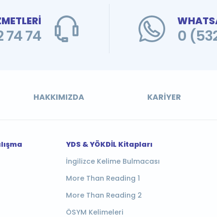
ZMETLERİ
WHATSA
 74 74
0 (53
HAKKIMIZDA
KARIYER
alışma
YDS & YÖKDİL Kitapları
İngilizce Kelime Bulmacası
More Than Reading 1
More Than Reading 2
ÖSYM Kelimeleri