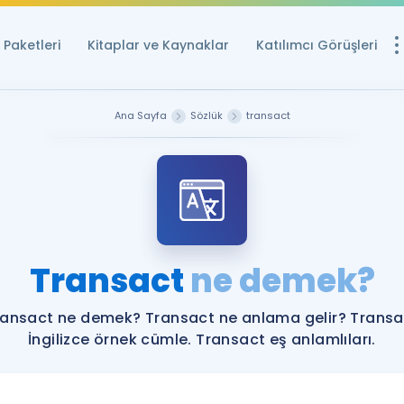
Paketleri
Kitaplar ve Kaynaklar
Katılımcı Görüşleri
Ücretsiz Kayna
Ana Sayfa
Sözlük
transact
YDS ve YÖKDİL içi
Sözlük
İngilizce Sınavları
Puan Hesapla
Transact
ne demek?
YDS ve YÖKDİL P
Remz
Rehberlik Aracı
ransact ne demek? Transact ne anlama gelir? Transa
YDS ve YÖKDİL'e H
İngilizce örnek cümle. Transact eş anlamlıları.
ÖSYM Sınav Ta
Tüm ÖSYM Sınavl