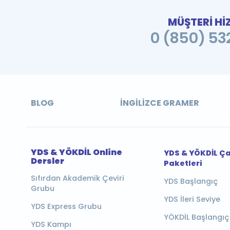
MÜŞTERİ Hİ
0 (850) 532
BLOG
İNGILIZCE GRAMER
YDS & YÖKDİL Online
YDS & YÖKDİL Ç
Dersler
Paketleri
Sıfırdan Akademik Çeviri
YDS Başlangıç
Grubu
YDS İleri Seviye
YDS Express Grubu
YÖKDİL Başlangıç
YDS Kampı