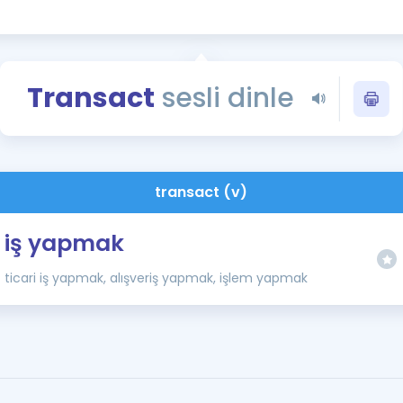
Kampanyalar
Eğitim ve Kitaplar
Blog
Transact
sesli dinle
YDS - YÖKDİL Tüm S
İngilizce Gram
İngilizce Gramer
transact (v)
iş yapmak
ticari iş yapmak, alışveriş yapmak, işlem yapmak