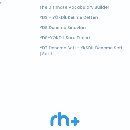
e
The Ultimate Vocabulary Builder
YDS - YÖKDİL Kelime Defteri
YDS Deneme Sınavları
YDS-YÖKDİL Soru Tipleri
YDT Deneme Seti - YKSDİL Deneme Seti
| Set 1