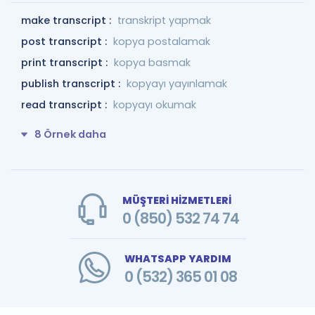
make transcript :
transkript yapmak
post transcript :
kopya postalamak
print transcript :
kopya basmak
publish transcript :
kopyayı yayınlamak
read transcript :
kopyayı okumak
8 Örnek daha
MÜŞTERİ HİZMETLERİ
0 (850) 532 74 74
WHATSAPP YARDIM
0 (532) 365 01 08