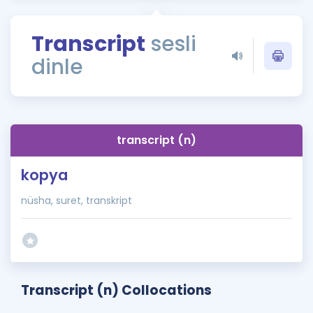
Puan Hesaplama
Transcript
sesli
Rehberlik Aracı
dinle
ÖSYM Sınav Takvimi
Kampanyalar
Blog
transcript (n)
İngilizce Gramer
kopya
nüsha, suret, transkript
Transcript (n) Collocations