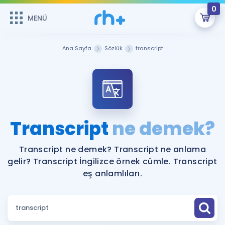
0
MENÜ
MENÜ
Üye Girişi
Ana Sayfa
Sözlük
transcript
Online Dersler
Sepetin Şu An Boş.
Çalışma Paketleri
Remzi Hoca ile seni sınava hazırlayacak onlarca eğitim seni
bekliyor!
Kitaplar ve Kaynaklar
GİRİŞ YAP
Transcript
ne demek?
Katılımcı Görüşleri
Şifremi Hatırlamıyorum
Transcript ne demek? Transcript ne anlama
gelir? Transcript İngilizce örnek cümle. Transcript
ÜYE DEĞİLİM
Faydalı Araçlar
eş anlamlıları.
Ücretsiz Kaynaklar
Blog
İngilizce Gramer
Hakkımızda
Kariyer
Sözlük
Soru & Cevap
İletişim