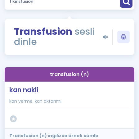
Puan Hesaplama
Rehberlik Aracı
Transfusion
sesli
ÖSYM Sınav Takvimi
dinle
Kampanyalar
Blog
transfusion (n)
İngilizce Gramer
kan nakli
kan verme, kan aktarımı
Transfusion (n) ingilizce örnek cümle