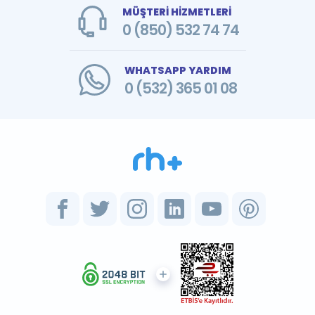
MÜŞTERİ HİZMETLERİ
0 (850) 532 74 74
WHATSAPP YARDIM
0 (532) 365 01 08