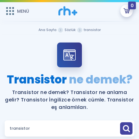
0
MENÜ
MENÜ
Üye Girişi
Ana Sayfa
Sözlük
transistor
Online Dersler
Sepetin Şu An Boş.
Çalışma Paketleri
Remzi Hoca ile seni sınava hazırlayacak onlarca eğitim seni
bekliyor!
Kitaplar ve Kaynaklar
GİRİŞ YAP
Transistor
ne demek?
Katılımcı Görüşleri
Şifremi Hatırlamıyorum
Transistor ne demek? Transistor ne anlama
gelir? Transistor İngilizce örnek cümle. Transistor
ÜYE DEĞİLİM
Faydalı Araçlar
eş anlamlıları.
Ücretsiz Kaynaklar
Blog
İngilizce Gramer
Hakkımızda
Kariyer
Sözlük
Soru & Cevap
İletişim