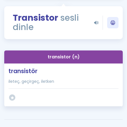
Puan Hesaplama
Transistor
sesli
Rehberlik Aracı
dinle
ÖSYM Sınav Takvimi
Kampanyalar
Blog
transistor (n)
İngilizce Gramer
transistör
ileteç, geçirgeç, iletken