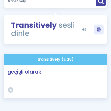
Puan Hesaplama
Rehberlik Aracı
Transitively
sesli
ÖSYM Sınav Takvimi
dinle
Kampanyalar
Blog
transitively (adv)
İngilizce Gramer
geçişli olarak