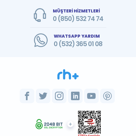
MÜŞTERİ HİZMETLERİ
0 (850) 532 74 74
WHATSAPP YARDIM
0 (532) 365 01 08