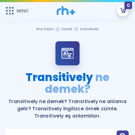
0
MENÜ
MENÜ
Üye Girişi
Ana Sayfa
Sözlük
transitively
Online Dersler
Sepetin Şu An Boş.
Çalışma Paketleri
Remzi Hoca ile seni sınava hazırlayacak onlarca eğitim seni
bekliyor!
Kitaplar ve Kaynaklar
GİRİŞ YAP
Transitively
ne
Katılımcı Görüşleri
demek?
Şifremi Hatırlamıyorum
ÜYE DEĞİLİM
Faydalı Araçlar
Transitively ne demek? Transitively ne anlama
gelir? Transitively İngilizce örnek cümle.
Ücretsiz Kaynaklar
Blog
İngilizce Gramer
Transitively eş anlamlıları.
Hakkımızda
Kariyer
Sözlük
Soru & Cevap
İletişim