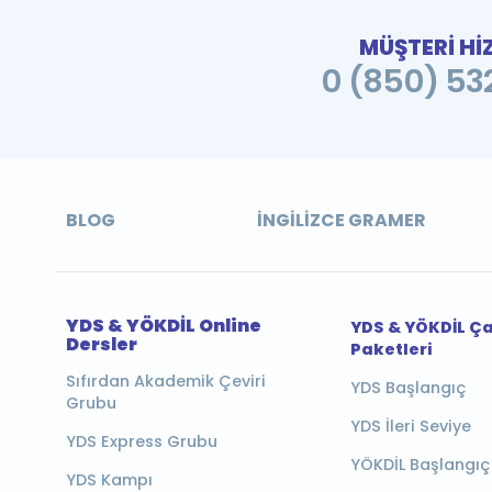
MÜŞTERİ Hİ
0 (850) 532
BLOG
İNGILIZCE GRAMER
YDS & YÖKDİL Online
YDS & YÖKDİL Ç
Dersler
Paketleri
Sıfırdan Akademik Çeviri
YDS Başlangıç
Grubu
YDS İleri Seviye
YDS Express Grubu
YÖKDİL Başlangıç
YDS Kampı