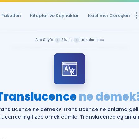
Paketleri
Kitaplar ve Kaynaklar
Katılımcı Görüşleri
Ücretsiz Kayna
Ana Sayfa
Sözlük
translucence
YDS ve YÖKDİL içi
Sözlük
İngilizce Sınavları
Puan Hesapla
Translucence
ne demek
YDS ve YÖKDİL P
Remz
Rehberlik Aracı
ranslucence ne demek? Translucence ne anlama geli
YDS ve YÖKDİL'e H
lucence İngilizce örnek cümle. Translucence eş anlaml
ÖSYM Sınav Ta
Tüm ÖSYM Sınavl