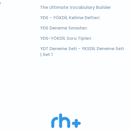
e
The Ultimate Vocabulary Builder
YDS - YÖKDİL Kelime Defteri
YDS Deneme Sınavları
YDS-YÖKDİL Soru Tipleri
YDT Deneme Seti - YKSDİL Deneme Seti
| Set 1