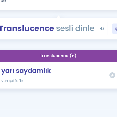
Kampanyalar
Eğitim ve Kitaplar
Blog
Translucence
sesli dinle
YDS - YÖKDİL Tüm S
İngilizce Gram
İngilizce Gramer
translucence (n)
yarı saydamlık
yarı şeffaflık