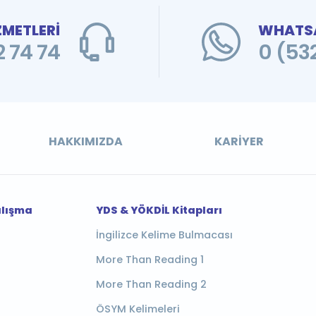
ZMETLERİ
WHATSA
 74 74
0 (53
HAKKIMIZDA
KARIYER
alışma
YDS & YÖKDİL Kitapları
İngilizce Kelime Bulmacası
More Than Reading 1
More Than Reading 2
ÖSYM Kelimeleri