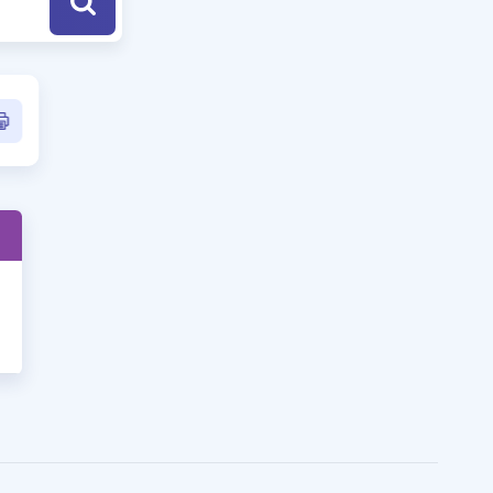
a Özel Fırsatlar
ınavlarla İlgili Haberler
er
 ve Konu Anlatımı