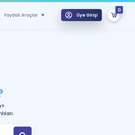
0
Faydalı Araçlar
Üye Girişi
klar
n Ücretsiz Kaynaklar
 için Özel Sözlük
Sepetin Şu An Boş.
ma
?
uan Hesaplama Aracı
i Hoca ile seni sınava hazırlayacak onlarca eğitim seni bekliyor!
Şifremi Hatırlamıyorum
GİRİŞ YAP
r?
azırlananlar için Öneriler
ıları.
kvimi
ÜYE DEĞİLİM
arı Tek Takvimde