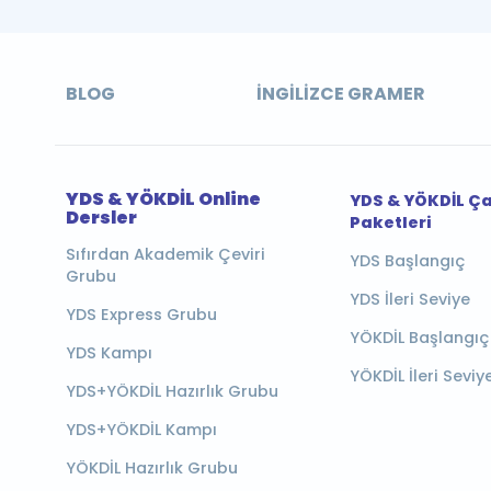
BLOG
İNGILIZCE GRAMER
YDS & YÖKDİL Online
YDS & YÖKDİL Ç
Dersler
Paketleri
Sıfırdan Akademik Çeviri
YDS Başlangıç
Grubu
YDS İleri Seviye
YDS Express Grubu
YÖKDİL Başlangıç
YDS Kampı
YÖKDİL İleri Seviy
YDS+YÖKDİL Hazırlık Grubu
YDS+YÖKDİL Kampı
YÖKDİL Hazırlık Grubu