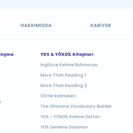
HAKKIMIZDA
KARIYER
alışma
YDS & YÖKDİL Kitapları
İngilizce Kelime Bulmacası
More Than Reading 1
More Than Reading 2
ÖSYM Kelimeleri
e
The Ultimate Vocabulary Builder
YDS - YÖKDİL Kelime Defteri
YDS Deneme Sınavları