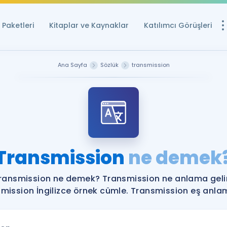
Paketleri
Kitaplar ve Kaynaklar
Katılımcı Görüşleri
Ücretsiz Kayna
Ana Sayfa
Sözlük
transmission
YDS ve YÖKDİL içi
Sözlük
İngilizce Sınavları
Puan Hesapla
Transmission
ne demek
YDS ve YÖKDİL P
Remz
Rehberlik Aracı
ransmission ne demek? Transmission ne anlama geli
YDS ve YÖKDİL'e H
mission İngilizce örnek cümle. Transmission eş anlaml
ÖSYM Sınav Ta
Tüm ÖSYM Sınavl