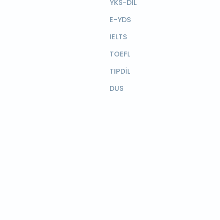
YKS-DİL
E-YDS
IELTS
TOEFL
TIPDİL
DUS