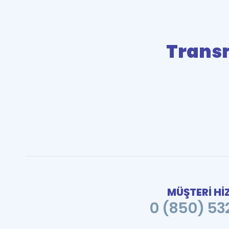
Trans
MÜŞTERİ Hİ
0 (850) 532