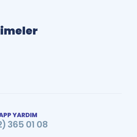
limeler
PP YARDIM
2) 365 01 08