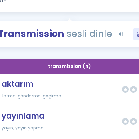
Kampanyalar
Eğitim ve Kitaplar
Blog
Transmission
sesli dinle
YDS - YÖKDİL Tüm S
İngilizce Gram
İngilizce Gramer
transmission (n)
aktarım
iletme, gönderme, geçirme
yayınlama
yayın, yayın yapma