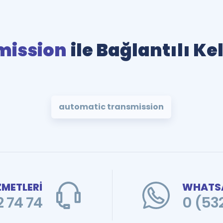
mission
ile Bağlantılı Ke
automatic transmission
ZMETLERİ
WHATSA
 74 74
0 (53