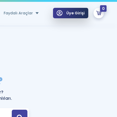
0
Faydalı Araçlar
Üye Girişi
klar
n Ücretsiz Kaynaklar
 için Özel Sözlük
Sepetin Şu An Boş.
ma
?
uan Hesaplama Aracı
i Hoca ile seni sınava hazırlayacak onlarca eğitim seni bekliyor!
Şifremi Hatırlamıyorum
GİRİŞ YAP
r?
azırlananlar için Öneriler
ıları.
kvimi
ÜYE DEĞİLİM
arı Tek Takvimde