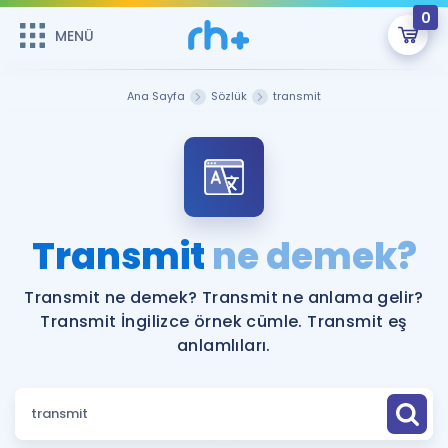
0
MENÜ
MENÜ
Üye Girişi
Ana Sayfa
Sözlük
transmit
Online Dersler
Sepetin Şu An Boş.
Çalışma Paketleri
Remzi Hoca ile seni sınava hazırlayacak onlarca eğitim seni
bekliyor!
Kitaplar ve Kaynaklar
GİRİŞ YAP
Transmit
ne demek?
Katılımcı Görüşleri
Şifremi Hatırlamıyorum
Transmit ne demek? Transmit ne anlama gelir?
Transmit İngilizce örnek cümle. Transmit eş
ÜYE DEĞİLİM
Faydalı Araçlar
anlamlıları.
Ücretsiz Kaynaklar
Blog
İngilizce Gramer
Hakkımızda
Kariyer
Sözlük
Soru & Cevap
İletişim