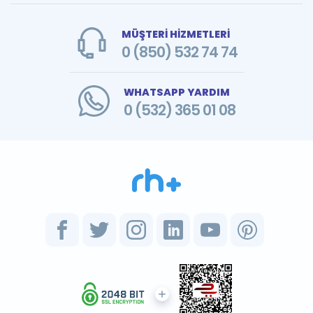
MÜŞTERİ HİZMETLERİ
0 (850) 532 74 74
WHATSAPP YARDIM
0 (532) 365 01 08