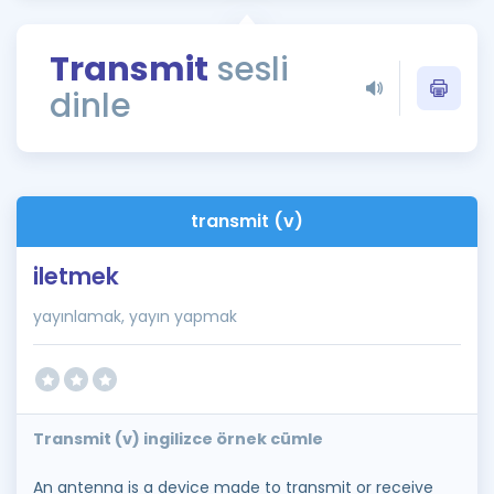
Puan Hesaplama
Transmit
sesli
Rehberlik Aracı
dinle
ÖSYM Sınav Takvimi
Kampanyalar
Blog
transmit (v)
İngilizce Gramer
iletmek
yayınlamak, yayın yapmak
Transmit (v) ingilizce örnek cümle
An antenna is a device made to transmit or receive