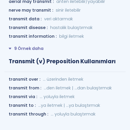
aerial may transmit :
anten iletebilir/yayabilir
nerve may transmit :
sinir iletebilir
transmit data :
veri aktarmak
transmit disease :
hastalık bulaştırmak
transmit information :
bilgi iletmek
9 Örnek daha
Transmit (v) Preposition Kullanımları
transmit over :
... üzerinden iletmek
transmit from :
...den iletmek | ...dan bulaştırmak
transmit via :
... yoluyla iletmek
transmit to :
...ya iletmek | ...ya bulaştırmak
transmit through :
... yoluyla bulaştırmak