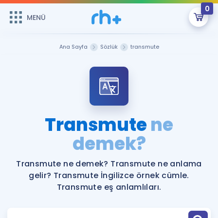
0
MENÜ
MENÜ
Üye Girişi
Ana Sayfa
Sözlük
transmute
Online Dersler
Sepetin Şu An Boş.
Çalışma Paketleri
Remzi Hoca ile seni sınava hazırlayacak onlarca eğitim seni
bekliyor!
Kitaplar ve Kaynaklar
GİRİŞ YAP
Transmute
ne
Katılımcı Görüşleri
demek?
Şifremi Hatırlamıyorum
ÜYE DEĞİLİM
Faydalı Araçlar
Transmute ne demek? Transmute ne anlama
gelir? Transmute İngilizce örnek cümle.
Ücretsiz Kaynaklar
Blog
İngilizce Gramer
Transmute eş anlamlıları.
Hakkımızda
Kariyer
Sözlük
Soru & Cevap
İletişim