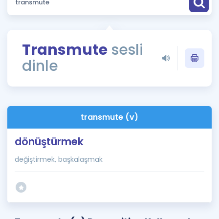
Puan Hesaplama
Rehberlik Aracı
Transmute
sesli
ÖSYM Sınav Takvimi
dinle
Kampanyalar
Blog
transmute (v)
İngilizce Gramer
dönüştürmek
değiştirmek, başkalaşmak