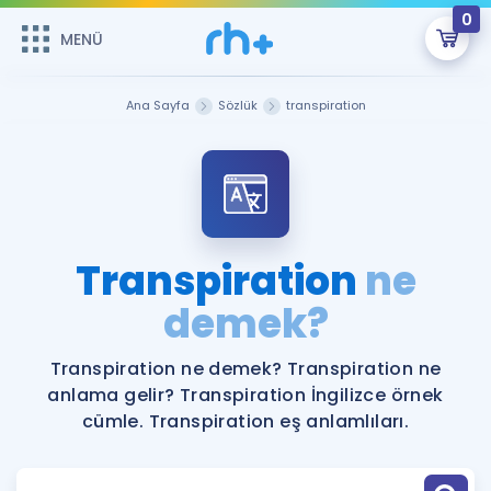
0
MENÜ
MENÜ
Üye Girişi
Ana Sayfa
Sözlük
transpiration
Online Dersler
Sepetin Şu An Boş.
Çalışma Paketleri
Remzi Hoca ile seni sınava hazırlayacak onlarca eğitim seni
bekliyor!
Kitaplar ve Kaynaklar
GİRİŞ YAP
Transpiration
ne
Katılımcı Görüşleri
demek?
Şifremi Hatırlamıyorum
ÜYE DEĞİLİM
Faydalı Araçlar
Transpiration ne demek? Transpiration ne
anlama gelir? Transpiration İngilizce örnek
Ücretsiz Kaynaklar
Blog
İngilizce Gramer
cümle. Transpiration eş anlamlıları.
Hakkımızda
Kariyer
Sözlük
Soru & Cevap
İletişim