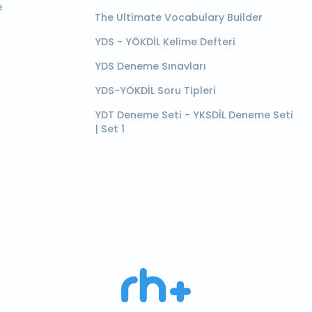
e
The Ultimate Vocabulary Builder
YDS - YÖKDİL Kelime Defteri
YDS Deneme Sınavları
YDS-YÖKDİL Soru Tipleri
YDT Deneme Seti - YKSDİL Deneme Seti
| Set 1