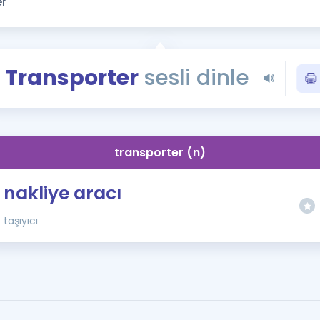
Kampanyalar
Eğitim ve Kitaplar
Blog
Transporter
sesli dinle
YDS - YÖKDİL Tüm S
İngilizce Gram
İngilizce Gramer
transporter (n)
nakliye aracı
taşıyıcı