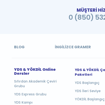
MÜŞTERİ Hİ
0 (850) 532
BLOG
İNGILIZCE GRAMER
YDS & YÖKDİL Online
YDS & YÖKDİL Ç
Dersler
Paketleri
Sıfırdan Akademik Çeviri
YDS Başlangıç
Grubu
YDS İleri Seviye
YDS Express Grubu
YÖKDİL Başlangıç
YDS Kampı