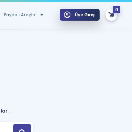
0
Faydalı Araçlar
Üye Girişi
klar
n Ücretsiz Kaynaklar
 için Özel Sözlük
Sepetin Şu An Boş.
ma
uan Hesaplama Aracı
i Hoca ile seni sınava hazırlayacak onlarca eğitim seni bekliyor!
Şifremi Hatırlamıyorum
GİRİŞ YAP
?
azırlananlar için Öneriler
ları.
kvimi
ÜYE DEĞİLİM
arı Tek Takvimde