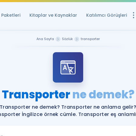
Paketleri
Kitaplar ve Kaynaklar
Katılımcı Görüşleri
Ücretsiz Kayna
Ana Sayfa
Sözlük
transporter
YDS ve YÖKDİL içi
Sözlük
İngilizce Sınavları
Puan Hesapla
Transporter
ne demek?
YDS ve YÖKDİL P
Remz
Rehberlik Aracı
Transporter ne demek? Transporter ne anlama gelir
YDS ve YÖKDİL'e H
sporter İngilizce örnek cümle. Transporter eş anlamlı
ÖSYM Sınav Ta
Tüm ÖSYM Sınavl