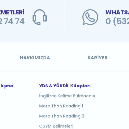
ZMETLERİ
WHATSA
 74 74
0 (53
HAKKIMIZDA
KARIYER
alışma
YDS & YÖKDİL Kitapları
İngilizce Kelime Bulmacası
More Than Reading 1
More Than Reading 2
ÖSYM Kelimeleri