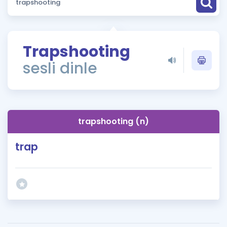
Puan Hesaplama
Rehberlik Aracı
Trapshooting
ÖSYM Sınav Takvimi
sesli dinle
Kampanyalar
Blog
trapshooting (n)
İngilizce Gramer
trap