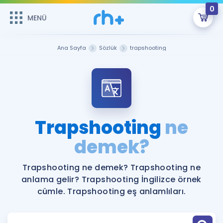
0
MENÜ
MENÜ
Üye Girişi
Ana Sayfa
Sözlük
trapshooting
Online Dersler
Sepetin Şu An Boş.
Çalışma Paketleri
Remzi Hoca ile seni sınava hazırlayacak onlarca eğitim seni
bekliyor!
Kitaplar ve Kaynaklar
GİRİŞ YAP
Trapshooting
ne
Katılımcı Görüşleri
demek?
Şifremi Hatırlamıyorum
ÜYE DEĞİLİM
Faydalı Araçlar
Trapshooting ne demek? Trapshooting ne
anlama gelir? Trapshooting İngilizce örnek
Ücretsiz Kaynaklar
Blog
İngilizce Gramer
cümle. Trapshooting eş anlamlıları.
Hakkımızda
Kariyer
Sözlük
Soru & Cevap
İletişim