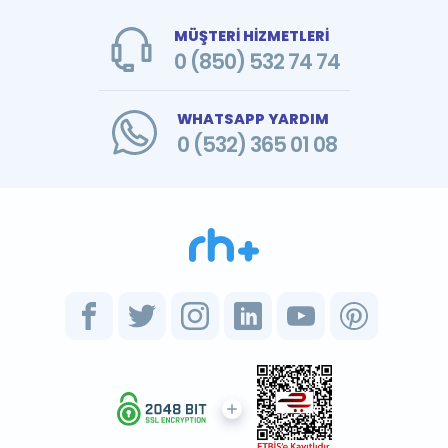
MÜŞTERİ HİZMETLERİ
0 (850) 532 74 74
WHATSAPP YARDIM
0 (532) 365 01 08