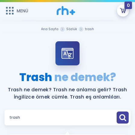
0
MENÜ
MENÜ
Üye Girişi
Ana Sayfa
Sözlük
trash
Online Dersler
Sepetin Şu An Boş.
Çalışma Paketleri
Remzi Hoca ile seni sınava hazırlayacak onlarca eğitim seni
bekliyor!
Kitaplar ve Kaynaklar
GİRİŞ YAP
Trash
ne demek?
Katılımcı Görüşleri
Şifremi Hatırlamıyorum
Trash ne demek? Trash ne anlama gelir? Trash
İngilizce örnek cümle. Trash eş anlamlıları.
ÜYE DEĞİLİM
Faydalı Araçlar
Ücretsiz Kaynaklar
Blog
İngilizce Gramer
Hakkımızda
Kariyer
Sözlük
Soru & Cevap
İletişim