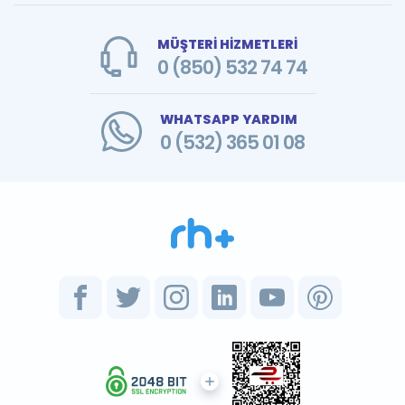
MÜŞTERİ HİZMETLERİ
0 (850) 532 74 74
WHATSAPP YARDIM
0 (532) 365 01 08