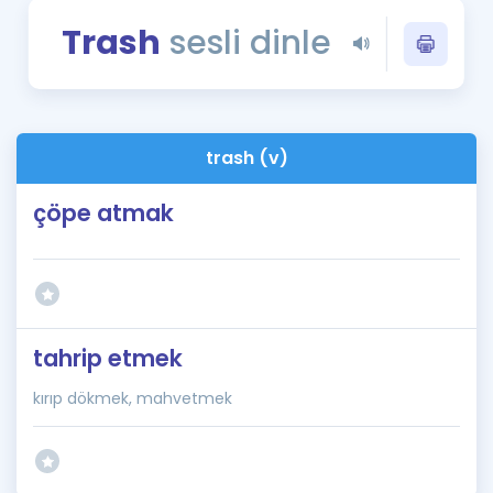
Puan Hesaplama
Trash
sesli dinle
Rehberlik Aracı
ÖSYM Sınav Takvimi
trash (v)
Kampanyalar
çöpe atmak
Blog
İngilizce Gramer
tahrip etmek
kırıp dökmek, mahvetmek