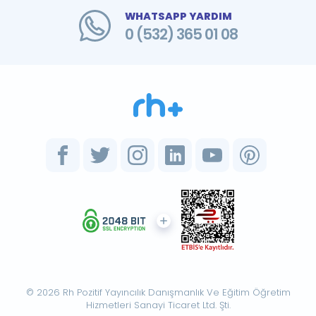
WHATSAPP YARDIM
0 (532) 365 01 08
© 2026 Rh Pozitif Yayıncılık Danışmanlık Ve Eğitim Öğretim
Hizmetleri Sanayi Ticaret Ltd. Şti.