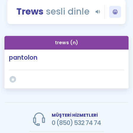
Puan Hesaplama
Trews
sesli dinle
Rehberlik Aracı
ÖSYM Sınav Takvimi
trews (n)
Kampanyalar
pantolon
Blog
İngilizce Gramer
MÜŞTERİ HİZMETLERİ
0 (850) 532 74 74